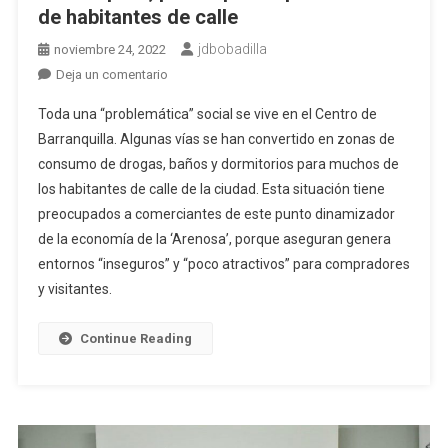
de habitantes de calle
jdbobadilla
noviembre 24, 2022
en
Deja un comentario
Comerciantes
Toda una “problemática” social se vive en el Centro de
del
Barranquilla. Algunas vías se han convertido en zonas de
centro
consumo de drogas, baños y dormitorios para muchos de
de
los habitantes de calle de la ciudad. Esta situación tiene
Barranquilla,
preocupados
preocupados a comerciantes de este punto dinamizador
por
de la economía de la ‘Arenosa’, porque aseguran genera
aumento
entornos “inseguros” y “poco atractivos” para compradores
de
y visitantes.
habitantes
de
Continue Reading
calle