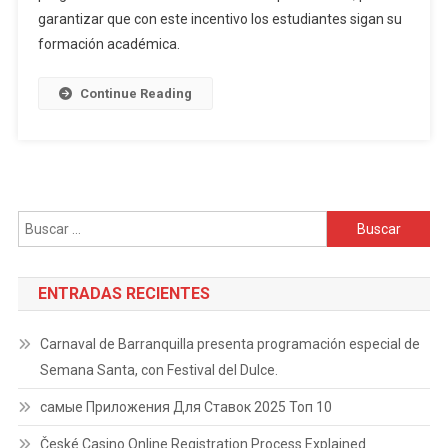
de
garantizar que con este incentivo los estudiantes sigan su
Transport
formación académica.
ESTE
Continue Reading
Buscar:
ENTRADAS RECIENTES
Carnaval de Barranquilla presenta programación especial de
Semana Santa, con Festival del Dulce.
самые Приложения Для Ставок 2025 Топ 10
České Casino Online Registration Process Explained