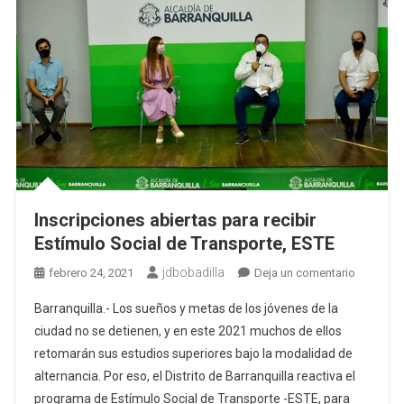
Inscripciones abiertas para recibir
Estímulo Social de Transporte, ESTE
jdbobadilla
en
febrero 24, 2021
Deja un comentario
Inscripci
Barranquilla.- Los sueños y metas de los jóvenes de la
abiertas
ciudad no se detienen, y en este 2021 muchos de ellos
para
retomarán sus estudios superiores bajo la modalidad de
recibir
alternancia. Por eso, el Distrito de Barranquilla reactiva el
Estímulo
Social
programa de Estímulo Social de Transporte -ESTE, para