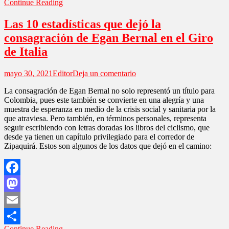
Continue Reading
Compartir
Las 10 estadísticas que dejó la
consagración de Egan Bernal en el Giro
de Italia
en
mayo 30, 2021
Editor
Deja un comentario
Las
La consagración de Egan Bernal no solo representó un título para
10
Colombia, pues este también se convierte en una alegría y una
estadísticas
muestra de esperanza en medio de la crisis social y sanitaria por la
que
que atraviesa. Pero también, en términos personales, representa
dejó
seguir escribiendo con letras doradas los libros del ciclismo, que
la
desde ya tienen un capítulo privilegiado para el corredor de
consagración
Zipaquirá. Estos son algunos de los datos que dejó en el camino:
de
Egan
Bernal
en
Facebook
el
Giro
Mastodon
de
Italia
Email
Continue Reading