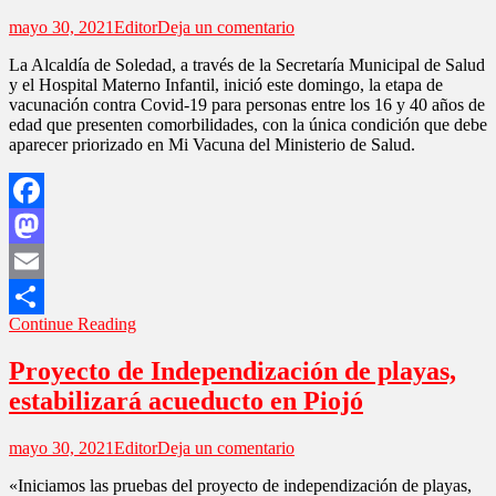
en
mayo 30, 2021
Editor
Deja un comentario
Covid-
La Alcaldía de Soledad, a través de la Secretaría Municipal de Salud
19:
y el Hospital Materno Infantil, inició este domingo, la etapa de
Inicia
vacunación contra Covid-19 para personas entre los 16 y 40 años de
vacunación
edad que presenten comorbilidades, con la única condición que debe
a
aparecer priorizado en Mi Vacuna del Ministerio de Salud.
población
de
16
a
Facebook
40
años
Mastodon
con
comorbilidades
Email
Continue Reading
Compartir
Proyecto de Independización de playas,
estabilizará acueducto en Piojó
en
mayo 30, 2021
Editor
Deja un comentario
Proyecto
«Iniciamos las pruebas del proyecto de independización de playas,
de