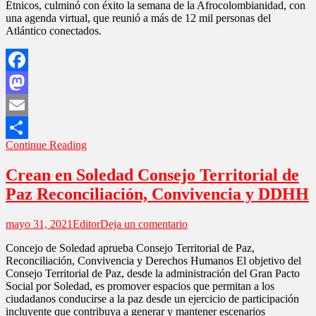
Étnicos, culminó con éxito la semana de la Afrocolombianidad, con
atlanticenses
una agenda virtual, que reunió a más de 12 mil personas del
se
Atlántico conectados.
conectaron
con
la
Semana
Facebook
de
la
Mastodon
Afrocolombianidad
Email
Continue Reading
Compartir
Crean en Soledad Consejo Territorial de
Paz Reconciliación, Convivencia y DDHH
en
mayo 31, 2021
Editor
Deja un comentario
Crean
Concejo de Soledad aprueba Consejo Territorial de Paz,
en
Reconciliación, Convivencia y Derechos Humanos El objetivo del
Soledad
Consejo Territorial de Paz, desde la administración del Gran Pacto
Consejo
Social por Soledad, es promover espacios que permitan a los
Territorial
ciudadanos conducirse a la paz desde un ejercicio de participación
de
incluyente que contribuya a generar y mantener escenarios
Paz