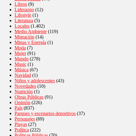
Libros
(9)
Liderazgo
(12)
Lifestyle
(1)
Literatura
(5)
Locales
(1.402)
Medio Ambiente
(119)
Migración
(14)
Minas y Energía
(1)
Moda
(7)
Mujer
(91)
Mundo
(278)
Music
(1)
Música
(67)
Navidad
(1)
Niños y adolescentes
(43)
Novedades
(10)
Nutrición
(1)
Obras Públicas
(91)
Opinión
(226)
País
(837)
Parques y escenarios deportivos
(37)
Personajes
(69)
Playas
(27)
Política
(222)
Políticas Públicas
(70)