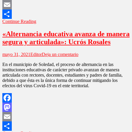
Mastodon
Email
Continue Reading
Compartir
«Alternancia educativa avanza de manera
segura y articulada»: Ucrós Rosales
en
mayo 31, 2021
Editor
Deja un comentario
«Alternancia
En el municipio de Soledad, el proceso de alternancia en las
educativa
instituciones educativas de carácter privado avanzan de manera
avanza
articulada con rectores, docentes, estudiantes y padres de familia,
de
debido a que ésta es la única forma de continuar mitigando los
manera
efectos del virus Covid-19 en el ente territorial.
segura
y
articulada»:
Ucrós
Facebook
Rosales
Mastodon
Email