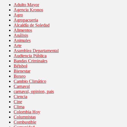
Adulto Mayor
Agencia Kronos
Agro
Agropacueria
Alcaldía de Soledad
Alimentos
Análisis
Animales
Arte
Asamblea Departamental
Audiencia Pública
Bandas Criminales
Béisbol
Bienestar
Boxeo
Cambio Climático
Carnaval
carnaval, opinion, pais
Ciencia
Cine
Clima
Colombia Hoy
Columnistas
Combustible