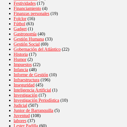
Festividades
(17)
Financiamiento
(4)
Finanzas personales
(19)
Folclor
(16)
Fútbol
(63)
Gadget
(1)
Gastronomía
(40)
Gestión Humana
(33)
Gestión Social
(69)
Gobernación del Atlántico
(22)
Historia
(17)
Humor
(2)
Impuestos
(22)
Infancia
(48)
Informe de Gestión
(10)
Infraestructura
(196)
Inseguridad
(45)
Inteligencia Artificial
(1)
Investigación
(17)
Investigación Periodística
(10)
Judicial
(507)
Junior de Barranquilla
(5)
Juventud
(108)
labores
(37)
Lester Padilla
(60)