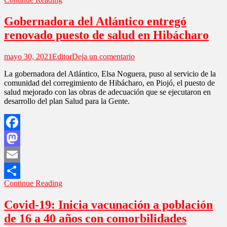
Compartir
Gobernadora del Atlántico entregó
renovado puesto de salud en Hibácharo
en
mayo 30, 2021
Editor
Deja un comentario
Gobernadora
La gobernadora del Atlántico, Elsa Noguera, puso al servicio de la
del
comunidad del corregimiento de Hibácharo, en Piojó, el puesto de
Atlántico
salud mejorado con las obras de adecuación que se ejecutaron en
entregó
desarrollo del plan Salud para la Gente.
renovado
puesto
de
salud
Facebook
en
Hibácharo
Mastodon
Email
Continue Reading
Compartir
Covid-19: Inicia vacunación a población
de 16 a 40 años con comorbilidades