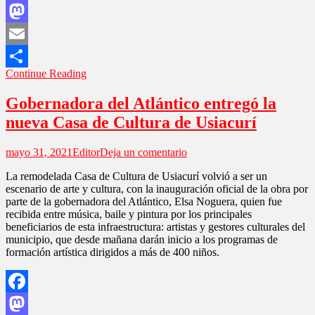
Facebook
el
covid-
Mastodon
19
Email
Continue Reading
Compartir
Gobernadora del Atlántico entregó la
nueva Casa de Cultura de Usiacurí
en
mayo 31, 2021
Editor
Deja un comentario
Gobernadora
La remodelada Casa de Cultura de Usiacurí volvió a ser un
del
escenario de arte y cultura, con la inauguración oficial de la obra por
Atlántico
parte de la gobernadora del Atlántico, Elsa Noguera, quien fue
entregó
recibida entre música, baile y pintura por los principales
la
beneficiarios de esta infraestructura: artistas y gestores culturales del
nueva
municipio, que desde mañana darán inicio a los programas de
Casa
formación artística dirigidos a más de 400 niños.
de
Cultura
de
Usiacurí
Facebook