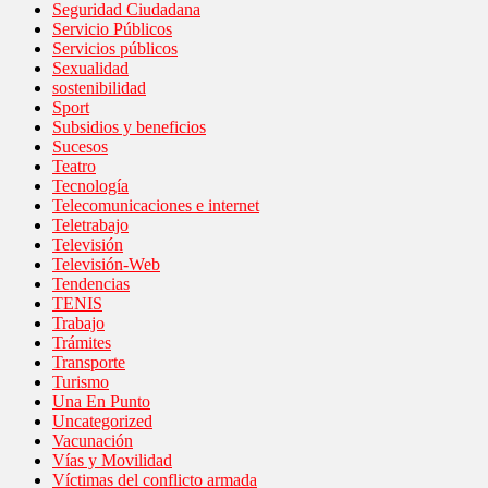
Seguridad Ciudadana
Servicio Públicos
Servicios públicos
Sexualidad
sostenibilidad
Sport
Subsidios y beneficios
Sucesos
Teatro
Tecnología
Telecomunicaciones e internet
Teletrabajo
Televisión
Televisión-Web
Tendencias
TENIS
Trabajo
Trámites
Transporte
Turismo
Una En Punto
Uncategorized
Vacunación
Vías y Movilidad
Víctimas del conflicto armada