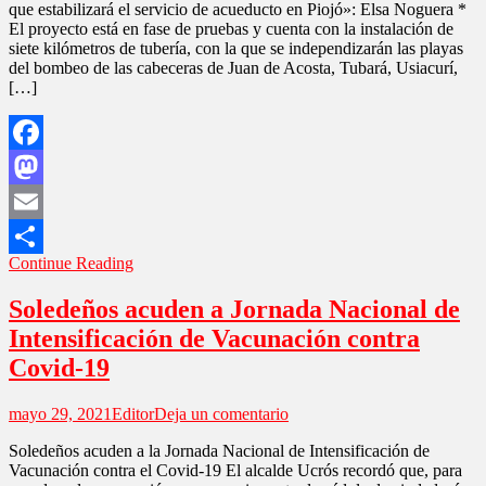
que estabilizará el servicio de acueducto en Piojó»: Elsa Noguera *
Independización
El proyecto está en fase de pruebas y cuenta con la instalación de
de
siete kilómetros de tubería, con la que se independizarán las playas
playas,
del bombeo de las cabeceras de Juan de Acosta, Tubará, Usiacurí,
estabilizará
[…]
acueducto
en
Piojó
Facebook
Mastodon
Email
Continue Reading
Compartir
Soledeños acuden a Jornada Nacional de
Intensificación de Vacunación contra
Covid-19
en
mayo 29, 2021
Editor
Deja un comentario
Soledeños
Soledeños acuden a la Jornada Nacional de Intensificación de
acuden
Vacunación contra el Covid-19 El alcalde Ucrós recordó que, para
a