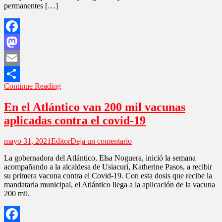
permanentes […]
Reconciliación,
Convivencia
y
DDHH
Facebook
Mastodon
Email
Continue Reading
Compartir
En el Atlántico van 200 mil vacunas
aplicadas contra el covid-19
en
mayo 31, 2021
Editor
Deja un comentario
En
La gobernadora del Atlántico, Elsa Noguera, inició la semana
el
acompañando a la alcaldesa de Usiacurí, Katherine Pasos, a recibir
Atlántico
su primera vacuna contra el Covid-19. Con esta dosis que recibe la
van
mandataria municipal, el Atlántico llega a la aplicación de la vacuna
200
200 mil.
mil
vacunas
aplicadas
contra