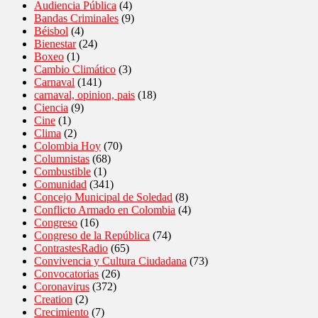
Audiencia Pública
(4)
Bandas Criminales
(9)
Béisbol
(4)
Bienestar
(24)
Boxeo
(1)
Cambio Climático
(3)
Carnaval
(141)
carnaval, opinion, pais
(18)
Ciencia
(9)
Cine
(1)
Clima
(2)
Colombia Hoy
(70)
Columnistas
(68)
Combustible
(1)
Comunidad
(341)
Concejo Municipal de Soledad
(8)
Conflicto Armado en Colombia
(4)
Congreso
(16)
Congreso de la República
(74)
ContrastesRadio
(65)
Convivencia y Cultura Ciudadana
(73)
Convocatorias
(26)
Coronavirus
(372)
Creation
(2)
Crecimiento
(7)