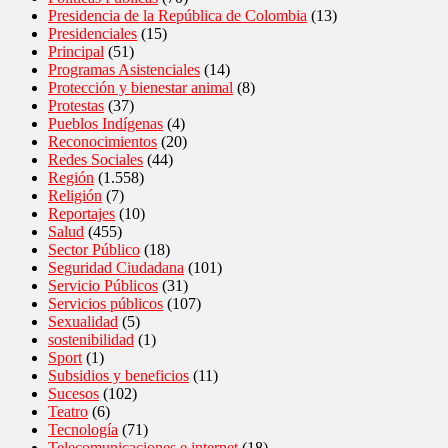
Presidencia de la República de Colombia
(13)
Presidenciales
(15)
Principal
(51)
Programas Asistenciales
(14)
Protección y bienestar animal
(8)
Protestas
(37)
Pueblos Indígenas
(4)
Reconocimientos
(20)
Redes Sociales
(44)
Región
(1.558)
Religión
(7)
Reportajes
(10)
Salud
(455)
Sector Público
(18)
Seguridad Ciudadana
(101)
Servicio Públicos
(31)
Servicios públicos
(107)
Sexualidad
(5)
sostenibilidad
(1)
Sport
(1)
Subsidios y beneficios
(11)
Sucesos
(102)
Teatro
(6)
Tecnología
(71)
Telecomunicaciones e internet
(18)