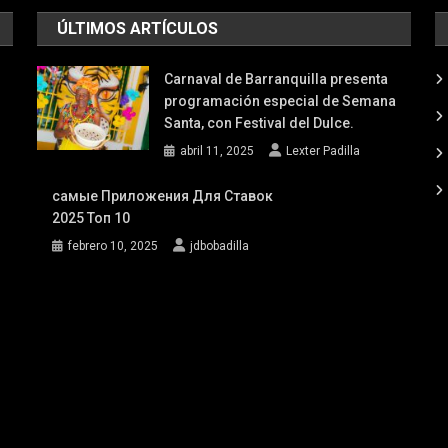
la
ÚLTIMOS ARTÍCULOS
Batalla
de
Flores
Carnaval de Barranquilla presenta
2021
programación especial de Semana
Santa, con Festival del Dulce.
abril 11, 2025
Lexter Padilla
самые Приложения Для Ставок
2025 Топ 10
febrero 10, 2025
jdbobadilla