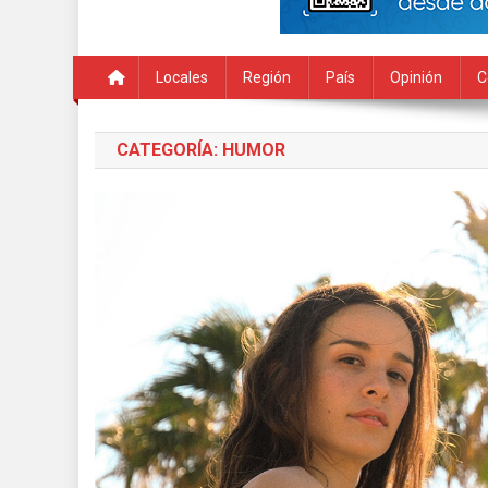
Locales
Región
País
Opinión
C
CATEGORÍA:
HUMOR