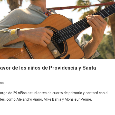
favor de los niños de Providencia y Santa
en
rio
‘Encontrando
 cargo de 29 niños estudiantes de cuarto de primaria y contará con el
las
les, como Alejandro Riaño, Mike Bahía y Monsieur Periné.
raíces
perdidas’,
a