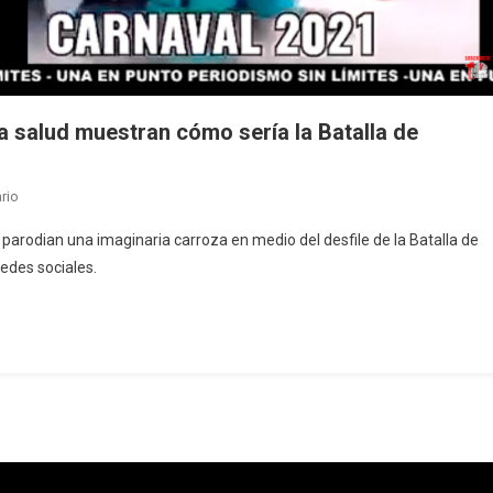
a salud muestran cómo sería la Batalla de
en
rio
VIRAL:
 parodian una imaginaria carroza en medio del desfile de la Batalla de
Un
edes sociales.
grupo
de
trabajadores
de
la
salud
muestran
cómo
sería