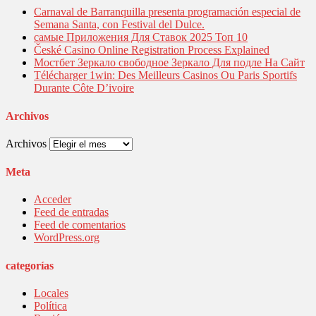
Carnaval de Barranquilla presenta programación especial de
Semana Santa, con Festival del Dulce.
самые Приложения Для Ставок 2025 Топ 10
České Casino Online Registration Process Explained
Мостбет Зеркало свободное Зеркало Для подле На Сайт
Télécharger 1win: Des Meilleurs Casinos Ou Paris Sportifs
Durante Côte D’ivoire
Archivos
Archivos
Meta
Acceder
Feed de entradas
Feed de comentarios
WordPress.org
categorías
Locales
Política