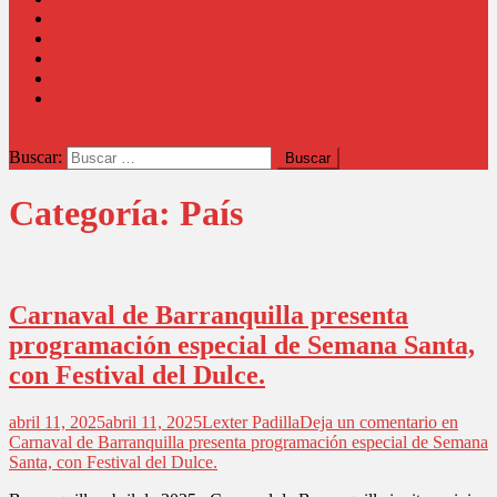
Comunidad
Salud
Cultura
Educación
Judicial
botón de modo del sitio
Buscar:
Categoría:
País
Carnaval de Barranquilla presenta
programación especial de Semana Santa,
con Festival del Dulce.
abril 11, 2025
abril 11, 2025
Lexter Padilla
Deja un comentario
en
Carnaval de Barranquilla presenta programación especial de Semana
Santa, con Festival del Dulce.