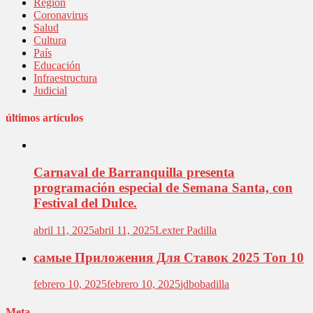
Región
Coronavirus
Salud
Cultura
País
Educación
Infraestructura
Judicial
últimos artículos
Carnaval de Barranquilla presenta
programación especial de Semana Santa, con
Festival del Dulce.
abril 11, 2025
abril 11, 2025
Lexter Padilla
самые Приложения Для Ставок 2025 Топ 10
febrero 10, 2025
febrero 10, 2025
jdbobadilla
Meta