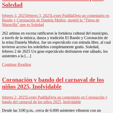
Soledad
febrero 3, 2025
febrero 3, 2025
Lexter Padilla
Deja un comentario
en
Bando y Coronación de Daniela Muñoz, mostró la “Tierra de
Maravilla” que es Soledad
262 artistas en escena ratificaron la fortaleza cultural del municipio,
a través de la música, danza y tradición El Bando y Coronación de
la reina Daniela Muñoz, fue un espectáculo con entrada libre, al cual
tuvieron acceso los soledeños completamente gratis. Soledad,
febrero 2 de 2025 Un gran espectáculo disfrutaron este sábado, los
asistentes a la […]
Continue Reading
Coronación y bando del carnaval de los
niños 2025, Inolvidable
febrero 2, 2025
Lexter Padilla
Deja un comentario
en Coronación y
bando del carnaval de los niños 2025, Inolvidable
Desde las 3:00 p.m., cerca de 6.000 asistentes vibraron con un