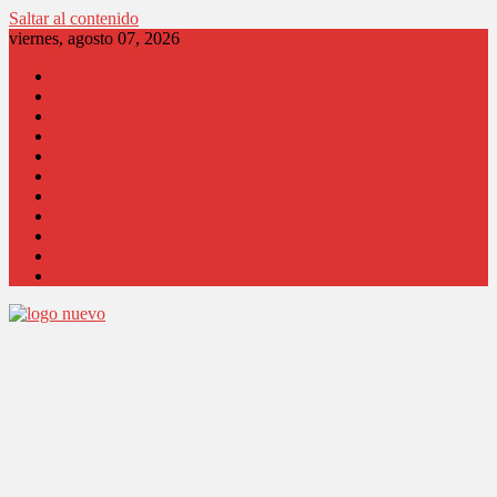
Saltar al contenido
viernes, agosto 07, 2026
Locales
Región
País
Opinión
Columnistas
Coronavirus
Comunidad
Salud
Cultura
Educación
Judicial