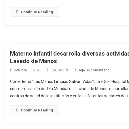
Nacional
de
Continue Reading
Vacunación
2023
Materno Infantil desarrolla diversas activida
Lavado de Manos
jdbobadilla
en
octubre 13, 2023
Deja un comentario
Materno
Con el lema “Las Manos Limpias Salvan Vidas”, La E.S.E. Hospital 
Infantil
conmemoración del Día Mundial del Lavado de Manos. desarrollará 
desarrolla
centros de salud de la institución y en los diferentes sectores del 
diversas
actividades
en
Continue Reading
el
marco