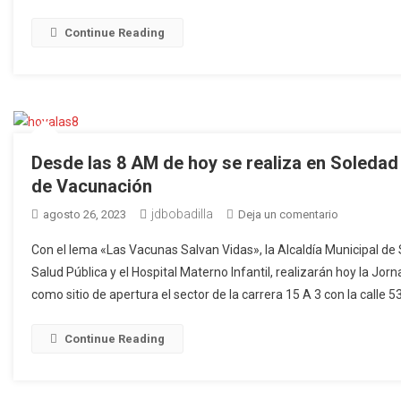
aplicadas
en
Continue Reading
Jornada
Nacional
de
Intensificac
de
Vacunación
Desde las 8 AM de hoy se realiza en Soledad 
en
de Vacunación
Soledad
jdbobadilla
en
agosto 26, 2023
Deja un comentario
Desde
Con el lema «Las Vacunas Salvan Vidas», la Alcaldía Municipal de S
las
Salud Pública y el Hospital Materno Infantil, realizarán hoy la Jo
8
como sitio de apertura el sector de la carrera 15 A 3 con la calle 5
AM
de
hoy
Continue Reading
se
realiza
en