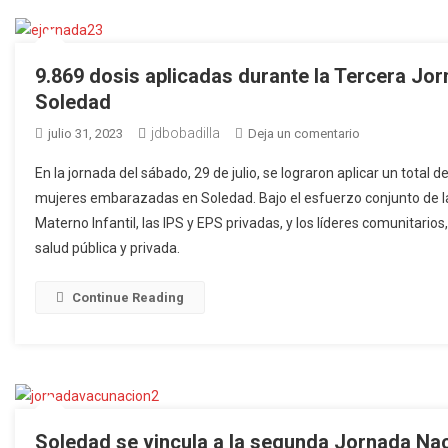
Soledad
la
Jornada
9.869 dosis aplicadas durante la Tercera Jo
Nacional
Soledad
de
jdbobadilla
en
julio 31, 2023
Deja un comentario
Instensifica
9.869
de
En la jornada del sábado, 29 de julio, se lograron aplicar un total 
dosis
Vacunación
mujeres embarazadas en Soledad. Bajo el esfuerzo conjunto de las
aplicadas
Materno Infantil, las IPS y EPS privadas, y los líderes comunitario
durante
salud pública y privada.
la
Tercera
Jornada
Continue Reading
Nacional
de
Vacunación
en
Soledad
Soledad se vincula a la segunda Jornada Na