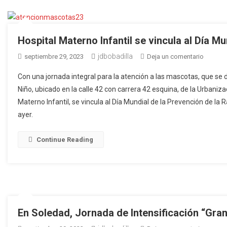
del
Día
Mundial
del
Hospital Materno Infantil se vincula al Día Mu
Lavado
jdbobadilla
en
septiembre 29, 2023
Deja un comentario
de
Hospita
Manos
Con una jornada integral para la atención a las mascotas, que se 
Matern
Niño, ubicado en la calle 42 con carrera 42 esquina, de la Urbaniza
Infantil
Materno Infantil, se vincula al Día Mundial de la Prevención de l
se
ayer.
vincula
al
Día
Continue Reading
Mundial
de
la
prevenc
de
la
En Soledad, Jornada de Intensificación “Gra
Rabia