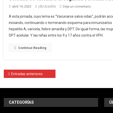
jdbobadilla
en
abril 19, 2023
Deja un comentario
Soledad
A esta jornada, cuyo lema es “Vacunarse salva vidas”, podrán acc
se
iniciando, continuando o terminando esquema para inmunizarlos con
vincula
hepatitis A, varicela, fiebre amarilla y DPT. De igual forma, las
a
DPT acelular. Y las niñas entre los 9 y 17 años contra el VPH.
la
segunda
Jornada
Continue Reading
Nacional
de
Vacunación
del
Navegación
Entradas anteriores
2023
de
entradas
CATEGORÍAS
Ú