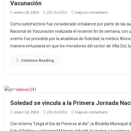
Vacunación
jdbobadilla
en
enero 28, 2024
Deja un comentario
En
Como satisfactorio fue considerado el balance por parte de las 
Soledad
Nacional de Vacunación realizada el reciente fin de semana, con u
se
evento fue presidido por la alcaldesa de Soledad, la médico Alcir
aplicaron
manera entusiasta en que los moradores del sector de Villa Sol, lu
un
total
de
Continue Reading
1.498
dosis
durante
la
jornada
Nacional
Soledad se vincula a la Primera Jornada Nac
de
jdbobadilla
en
enero 24, 2024
Deja un comentario
Vacunación
Soledad
Con el lema “Llega el Dia de Ponerse al dia”, la Alcaldía Municipal 
se
Salud Pública y el Hospital Materno Infantil, te invitan a la prim