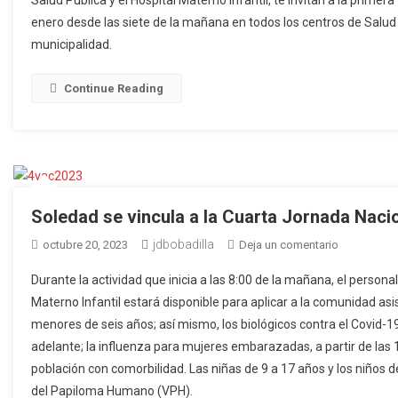
vincula
enero desde las siete de la mañana en todos los centros de Salud 
a
municipalidad.
la
Primera
Jornada
Continue Reading
Nacional
de
Vacunación
Soledad se vincula a la Cuarta Jornada Naci
jdbobadilla
en
octubre 20, 2023
Deja un comentario
Soledad
Durante la actividad que inicia a las 8:00 de la mañana, el personal
se
Materno Infantil estará disponible para aplicar a la comunidad as
vincula
menores de seis años; así mismo, los biológicos contra el Covid-1
a
adelante; la influenza para mujeres embarazadas, a partir de la
la
Cuarta
población con comorbilidad. Las niñas de 9 a 17 años y los niños d
Jornada
del Papiloma Humano (VPH).