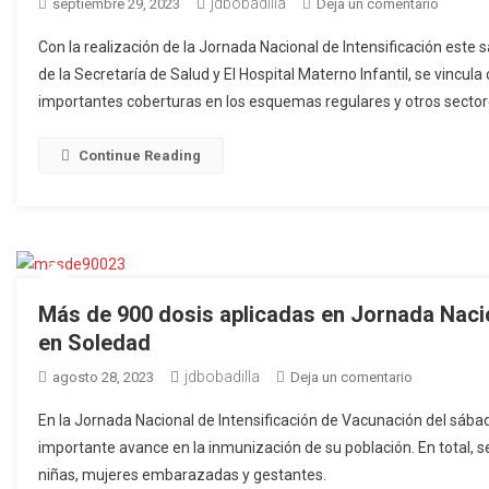
jdbobadilla
en
septiembre 29, 2023
Deja un comentario
En
Con la realización de la Jornada Nacional de Intensificación este
Soledad
de la Secretaría de Salud y El Hospital Materno Infantil, se vincul
Jornad
importantes coberturas en los esquemas regulares y otros sector
de
Intensif
“Gran
Continue Reading
Vacunat
Más de 900 dosis aplicadas en Jornada Nacio
en Soledad
jdbobadilla
en
agosto 28, 2023
Deja un comentario
Más
En la Jornada Nacional de Intensificación de Vacunación del sába
de
importante avance en la inmunización de su población. En total, s
900
niñas, mujeres embarazadas y gestantes.
dosis