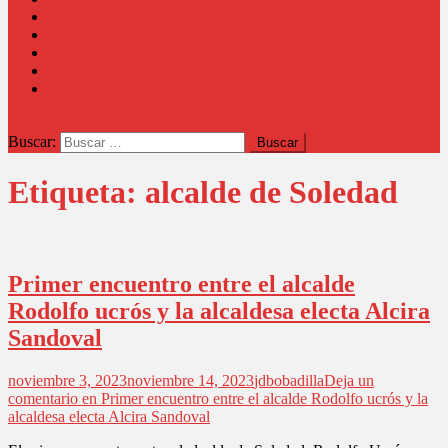
Comunidad
Salud
Cultura
Educación
Judicial
botón de modo del sitio
Buscar:
Etiqueta:
alcalde de Soledad
Primer encuentro entre el alcalde
Rodolfo ucrós y la alcaldesa electa Alcira
Sandoval
noviembre 3, 2023
noviembre 14, 2023
jdbobadilla
Deja un
comentario
en Primer encuentro entre el alcalde Rodolfo ucrós y la
alcaldesa electa Alcira Sandoval