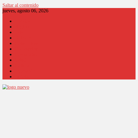
Saltar al contenido
jueves, agosto 06, 2026
Locales
Región
País
Opinión
Columnistas
Coronavirus
Comunidad
Salud
Cultura
Educación
Judicial