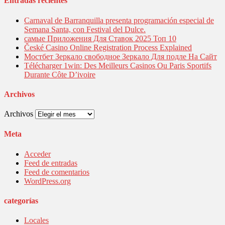
Entradas recientes
Carnaval de Barranquilla presenta programación especial de
Semana Santa, con Festival del Dulce.
самые Приложения Для Ставок 2025 Топ 10
České Casino Online Registration Process Explained
Мостбет Зеркало свободное Зеркало Для подле На Сайт
Télécharger 1win: Des Meilleurs Casinos Ou Paris Sportifs
Durante Côte D’ivoire
Archivos
Archivos
Meta
Acceder
Feed de entradas
Feed de comentarios
WordPress.org
categorías
Locales