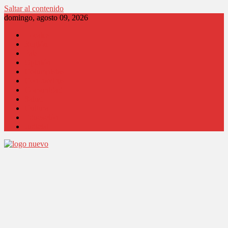
Saltar al contenido
domingo, agosto 09, 2026
Locales
Región
País
Opinión
Columnistas
Coronavirus
Comunidad
Salud
Cultura
Educación
Judicial