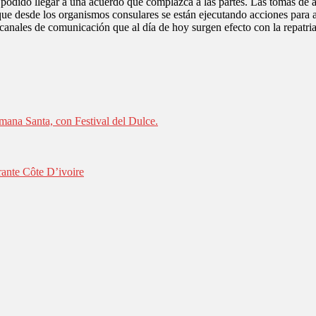
podido llegar a una acuerdo que complazca a las partes. Las tomas de a
 lo que desde los organismos consulares se están ejecutando acciones par
do canales de comunicación que al día de hoy surgen efecto con la repatri
mana Santa, con Festival del Dulce.
rante Côte D’ivoire