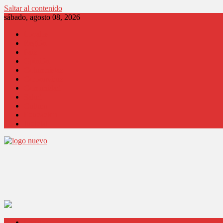
Saltar al contenido
sábado, agosto 08, 2026
Locales
Región
País
Opinión
Columnistas
Coronavirus
Comunidad
Salud
Cultura
Educación
Judicial
Locales