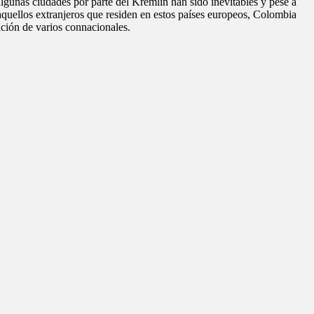
lgunas ciudades por parte del Kremlin han sido inevitables y pese a
a aquellos extranjeros que residen en estos países europeos, Colombia
ación de varios connacionales.