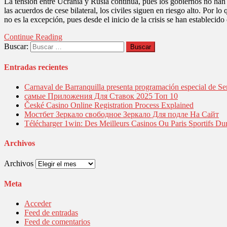
La tensión entre Ucrania y Rusia continúa, pues los gobiernos no han 
las acuerdos de cese bilateral, los civiles siguen en riesgo alto. Por
no es la excepción, pues desde el inicio de la crisis se han estableci
Continue Reading
Buscar:
Entradas recientes
Carnaval de Barranquilla presenta programación especial de Se
самые Приложения Для Ставок 2025 Топ 10
České Casino Online Registration Process Explained
Мостбет Зеркало свободное Зеркало Для подле На Сайт
Télécharger 1win: Des Meilleurs Casinos Ou Paris Sportifs Du
Archivos
Archivos
Meta
Acceder
Feed de entradas
Feed de comentarios