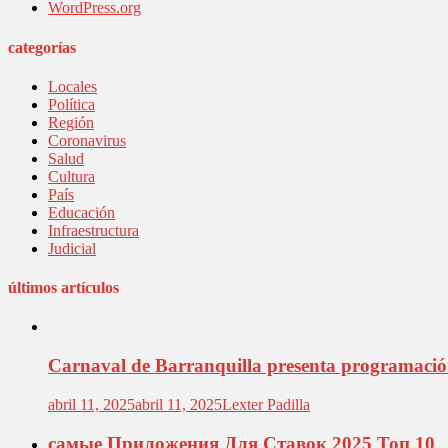
WordPress.org
categorías
Locales
Política
Región
Coronavirus
Salud
Cultura
País
Educación
Infraestructura
Judicial
últimos artículos
Carnaval de Barranquilla presenta programación 
abril 11, 2025
abril 11, 2025
Lexter Padilla
самые Приложения Для Ставок 2025 Топ 10