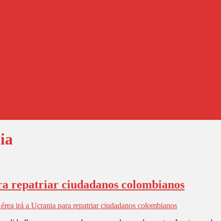
ia
ra repatriar ciudadanos colombianos
érea irá a Ucrania para repatriar ciudadanos colombianos