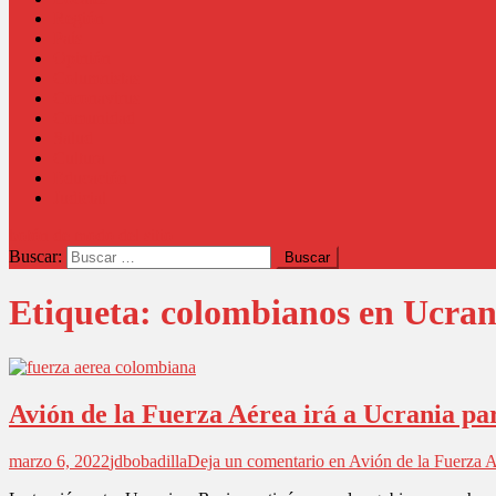
Región
País
Opinión
Columnistas
Coronavirus
Comunidad
Salud
Cultura
Educación
Judicial
botón de modo del sitio
Buscar:
Etiqueta:
colombianos en Ucran
Avión de la Fuerza Aérea irá a Ucrania pa
marzo 6, 2022
jdbobadilla
Deja un comentario
en Avión de la Fuerza A