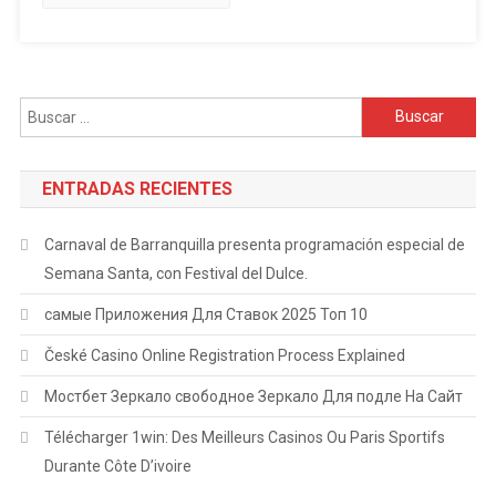
en
Soledad
Buscar:
ENTRADAS RECIENTES
Carnaval de Barranquilla presenta programación especial de
Semana Santa, con Festival del Dulce.
самые Приложения Для Ставок 2025 Топ 10
České Casino Online Registration Process Explained
Мостбет Зеркало свободное Зеркало Для подле На Сайт
Télécharger 1win: Des Meilleurs Casinos Ou Paris Sportifs
Durante Côte D’ivoire