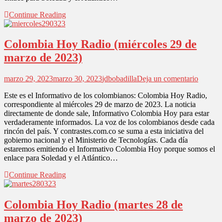
Continue Reading
Colombia Hoy Radio (miércoles 29 de
marzo de 2023)
en
marzo 29, 2023
marzo 30, 2023
jdbobadilla
Deja un comentario
Colomb
Este es el Informativo de los colombianos: Colombia Hoy Radio,
Hoy
correspondiente al miércoles 29 de marzo de 2023. La noticia
Radio
directamente de donde sale, Informativo Colombia Hoy para estar
(miérco
verdaderamente informados. La voz de los colombianos desde cada
29
rincón del país. Y contrastes.com.co se suma a esta iniciativa del
de
gobierno nacional y el Ministerio de Tecnologías. Cada día
marzo
estaremos emitiendo el Informativo Colombia Hoy porque somos el
de
enlace para Soledad y el Atlántico…
2023)
Continue Reading
Colombia Hoy Radio (martes 28 de
marzo de 2023)