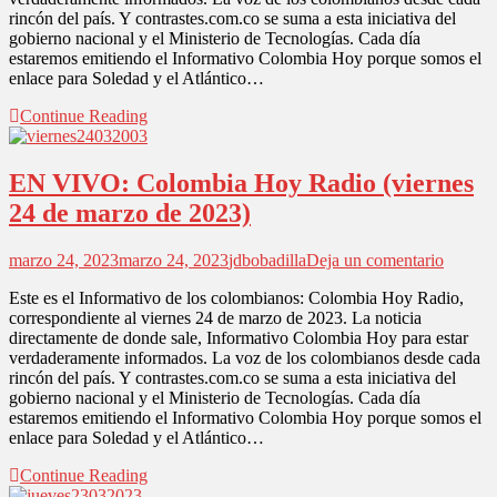
rincón del país. Y contrastes.com.co se suma a esta iniciativa del
de
gobierno nacional y el Ministerio de Tecnologías. Cada día
marzo
estaremos emitiendo el Informativo Colombia Hoy porque somos el
de
enlace para Soledad y el Atlántico…
2023)
Continue Reading
EN VIVO: Colombia Hoy Radio (viernes
24 de marzo de 2023)
en
marzo 24, 2023
marzo 24, 2023
jdbobadilla
Deja un comentario
EN
Este es el Informativo de los colombianos: Colombia Hoy Radio,
VIVO:
correspondiente al viernes 24 de marzo de 2023. La noticia
Colomb
directamente de donde sale, Informativo Colombia Hoy para estar
Hoy
verdaderamente informados. La voz de los colombianos desde cada
Radio
rincón del país. Y contrastes.com.co se suma a esta iniciativa del
(vierne
gobierno nacional y el Ministerio de Tecnologías. Cada día
24
estaremos emitiendo el Informativo Colombia Hoy porque somos el
de
enlace para Soledad y el Atlántico…
marzo
de
Continue Reading
2023)