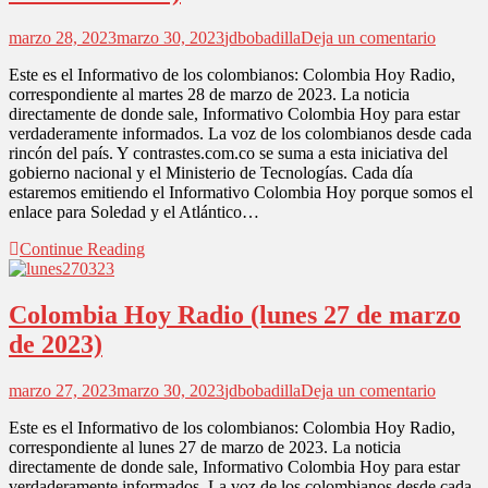
en
marzo 28, 2023
marzo 30, 2023
jdbobadilla
Deja un comentario
Colomb
Este es el Informativo de los colombianos: Colombia Hoy Radio,
Hoy
correspondiente al martes 28 de marzo de 2023. La noticia
Radio
directamente de donde sale, Informativo Colombia Hoy para estar
(martes
verdaderamente informados. La voz de los colombianos desde cada
28
rincón del país. Y contrastes.com.co se suma a esta iniciativa del
de
gobierno nacional y el Ministerio de Tecnologías. Cada día
marzo
estaremos emitiendo el Informativo Colombia Hoy porque somos el
de
enlace para Soledad y el Atlántico…
2023)
Continue Reading
Colombia Hoy Radio (lunes 27 de marzo
de 2023)
en
marzo 27, 2023
marzo 30, 2023
jdbobadilla
Deja un comentario
Colomb
Este es el Informativo de los colombianos: Colombia Hoy Radio,
Hoy
correspondiente al lunes 27 de marzo de 2023. La noticia
Radio
directamente de donde sale, Informativo Colombia Hoy para estar
(lunes
verdaderamente informados. La voz de los colombianos desde cada
27