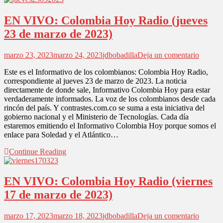
EN VIVO: Colombia Hoy Radio (jueves
23 de marzo de 2023)
en
marzo 23, 2023
marzo 24, 2023
jdbobadilla
Deja un comentario
EN
Este es el Informativo de los colombianos: Colombia Hoy Radio,
VIVO:
correspondiente al jueves 23 de marzo de 2023. La noticia
Colomb
directamente de donde sale, Informativo Colombia Hoy para estar
Hoy
verdaderamente informados. La voz de los colombianos desde cada
Radio
rincón del país. Y contrastes.com.co se suma a esta iniciativa del
(jueves
gobierno nacional y el Ministerio de Tecnologías. Cada día
23
estaremos emitiendo el Informativo Colombia Hoy porque somos el
de
enlace para Soledad y el Atlántico…
marzo
de
Continue Reading
2023)
EN VIVO: Colombia Hoy Radio (viernes
17 de marzo de 2023)
en
marzo 17, 2023
marzo 18, 2023
jdbobadilla
Deja un comentario