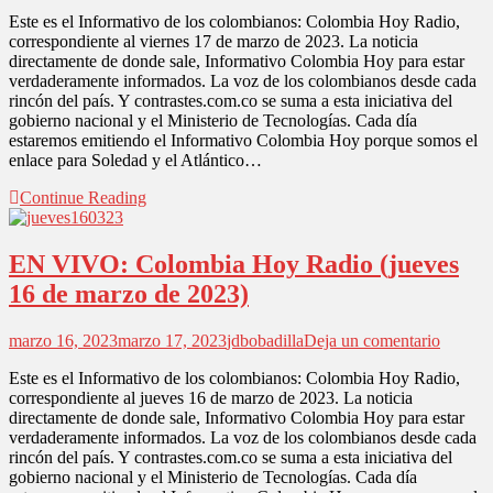
EN
Este es el Informativo de los colombianos: Colombia Hoy Radio,
VIVO:
correspondiente al viernes 17 de marzo de 2023. La noticia
Colomb
directamente de donde sale, Informativo Colombia Hoy para estar
Hoy
verdaderamente informados. La voz de los colombianos desde cada
Radio
rincón del país. Y contrastes.com.co se suma a esta iniciativa del
(vierne
gobierno nacional y el Ministerio de Tecnologías. Cada día
17
estaremos emitiendo el Informativo Colombia Hoy porque somos el
de
enlace para Soledad y el Atlántico…
marzo
de
Continue Reading
2023)
EN VIVO: Colombia Hoy Radio (jueves
16 de marzo de 2023)
en
marzo 16, 2023
marzo 17, 2023
jdbobadilla
Deja un comentario
EN
Este es el Informativo de los colombianos: Colombia Hoy Radio,
VIVO:
correspondiente al jueves 16 de marzo de 2023. La noticia
Colomb
directamente de donde sale, Informativo Colombia Hoy para estar
Hoy
verdaderamente informados. La voz de los colombianos desde cada
Radio
rincón del país. Y contrastes.com.co se suma a esta iniciativa del
(jueves
gobierno nacional y el Ministerio de Tecnologías. Cada día
16