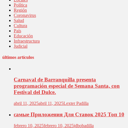
Política
Región
Coronavirus
Salud
Cultura
País
Educación
Infraestructura
Judicial
últimos artículos
Carnaval de Barranquilla presenta
programación especial de Semana Santa, con
Festival del Dulce.
abril 11, 2025
abril 11, 2025
Lexter Padilla
самые Приложения Для Ставок 2025 Топ 10
febrero 10, 2025
febrero 10, 2025
jdbobadilla