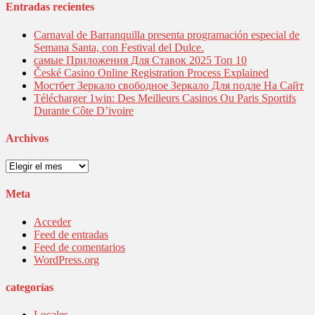
entradas
Entradas recientes
Carnaval de Barranquilla presenta programación especial de
Semana Santa, con Festival del Dulce.
самые Приложения Для Ставок 2025 Топ 10
České Casino Online Registration Process Explained
Мостбет Зеркало свободное Зеркало Для подле На Сайт
Télécharger 1win: Des Meilleurs Casinos Ou Paris Sportifs
Durante Côte D’ivoire
Archivos
Archivos
Meta
Acceder
Feed de entradas
Feed de comentarios
WordPress.org
categorías
Locales