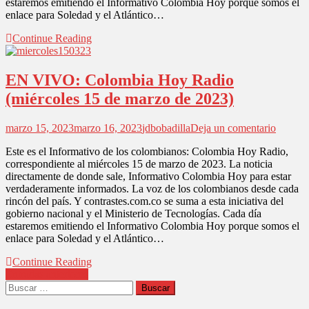
estaremos emitiendo el Informativo Colombia Hoy porque somos el
de
enlace para Soledad y el Atlántico…
marzo
de
Continue Reading
2023)
EN VIVO: Colombia Hoy Radio
(miércoles 15 de marzo de 2023)
en
marzo 15, 2023
marzo 16, 2023
jdbobadilla
Deja un comentario
EN
Este es el Informativo de los colombianos: Colombia Hoy Radio,
VIVO:
correspondiente al miércoles 15 de marzo de 2023. La noticia
Colomb
directamente de donde sale, Informativo Colombia Hoy para estar
Hoy
verdaderamente informados. La voz de los colombianos desde cada
Radio
rincón del país. Y contrastes.com.co se suma a esta iniciativa del
(miérco
gobierno nacional y el Ministerio de Tecnologías. Cada día
15
estaremos emitiendo el Informativo Colombia Hoy porque somos el
de
enlace para Soledad y el Atlántico…
marzo
de
Continue Reading
2023)
Navegación
Entradas anteriores
Buscar:
de