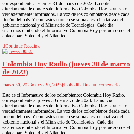
correspondiente al viernes 31 de marzo de 2023. La noticia
Radio
directamente de donde sale, Informativo Colombia Hoy para estar
(viernes
verdaderamente informados. La voz de los colombianos desde cada
31
rincón del país. Y contrastes.com.co se suma a esta iniciativa del
de
gobierno nacional y el Ministerio de Tecnologías. Cada día
marzo
estaremos emitiendo el Informativo Colombia Hoy porque somos el
de
enlace para Soledad y el Atlántico…
2023)
Continue Reading
Colombia Hoy Radio (jueves 30 de marzo
de 2023)
en
marzo 30, 2023
marzo 30, 2023
jdbobadilla
Deja un comentario
Colomb
Este es el Informativo de los colombianos: Colombia Hoy Radio,
Hoy
correspondiente al jueves 30 de marzo de 2023. La noticia
Radio
directamente de donde sale, Informativo Colombia Hoy para estar
(jueves
verdaderamente informados. La voz de los colombianos desde cada
30
rincón del país. Y contrastes.com.co se suma a esta iniciativa del
de
gobierno nacional y el Ministerio de Tecnologías. Cada día
marzo
estaremos emitiendo el Informativo Colombia Hoy porque somos el
de
enlace para Soledad y el Atlántico…
2023)