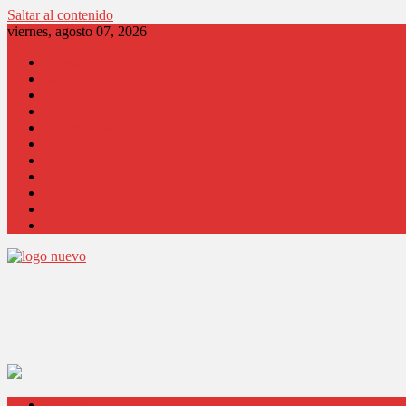
Saltar al contenido
viernes, agosto 07, 2026
Locales
Región
País
Opinión
Columnistas
Coronavirus
Comunidad
Salud
Cultura
Educación
Judicial
Locales