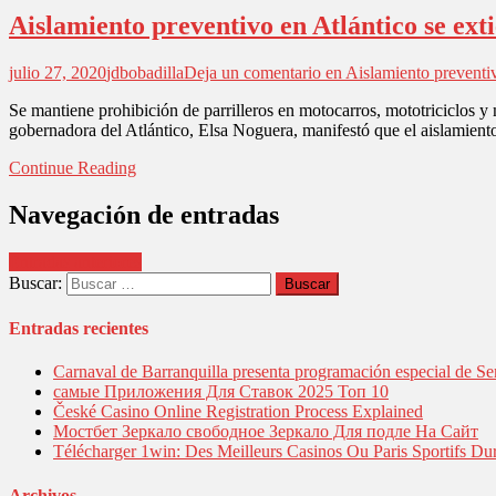
Aislamiento preventivo en Atlántico se exti
julio 27, 2020
jdbobadilla
Deja un comentario
en Aislamiento preventiv
Se mantiene prohibición de parrilleros en motocarros, mototriciclos y 
gobernadora del Atlántico, Elsa Noguera, manifestó que el aislamien
Continue Reading
Navegación de entradas
Entradas anteriores
Buscar:
Entradas recientes
Carnaval de Barranquilla presenta programación especial de Se
самые Приложения Для Ставок 2025 Топ 10
České Casino Online Registration Process Explained
Мостбет Зеркало свободное Зеркало Для подле На Сайт
Télécharger 1win: Des Meilleurs Casinos Ou Paris Sportifs Du
Archivos