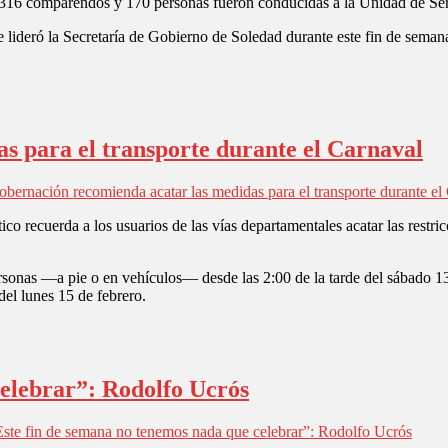
n 316 comparendos y 170 personas fueron conducidas a la Unidad de Se
lideró la Secretaría de Gobierno de Soledad durante este fin de semana,
s para el transporte durante el Carnaval
bernación recomienda acatar las medidas para el transporte durante el
co recuerda a los usuarios de las vías departamentales acatar las restri
personas —a pie o en vehículos— desde las 2:00 de la tarde del sábado 1
el lunes 15 de febrero.
celebrar”: Rodolfo Ucrós
ste fin de semana no tenemos nada que celebrar”: Rodolfo Ucrós