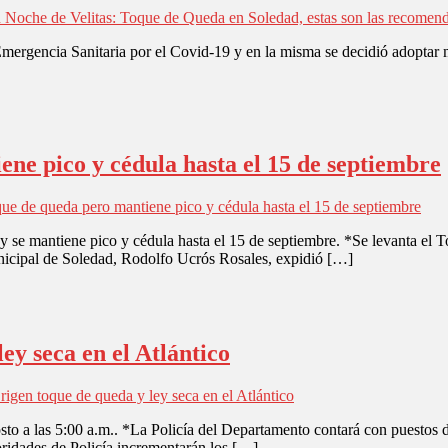
 Noche de Velitas: Toque de Queda en Soledad, estas son las recomen
a Emergencia Sanitaria por el Covid-19 y en la misma se decidió adoptar
ene pico y cédula hasta el 15 de septiembre
ue de queda pero mantiene pico y cédula hasta el 15 de septiembre
 y se mantiene pico y cédula hasta el 15 de septiembre. *Se levanta el
nicipal de Soledad, Rodolfo Ucrós Rosales, expidió […]
ey seca en el Atlántico
rigen toque de queda y ley seca en el Atlántico
sto a las 5:00 a.m.. *La Policía del Departamento contará con puestos de
ridades de Policía incrementarán los […]