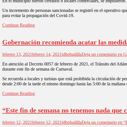
En el municipio fueron cerrados 8 locales comerciales, se impusiero
Un incremento de personas sancionadas se registró en el operativo que 
para evitar la propagación del Covid-19.
Continue Reading
Gobernación recomienda acatar las medida
febrero 13, 2021
febrero 14, 2021
jdbobadilla
Deja un comentario
en Go
En atención al Decreto 0057 de febrero de 2021, el Tránsito del Atlánti
durante este fin de semana de Carnaval.
Se recuerda a locales y turistas que está prohibida la circulación de 
desde 2:00 de la tarde el mismo domingo hasta las 5:00 de la mañana d
Continue Reading
“Este fin de semana no tenemos nada que 
febrero 12, 2021
febrero 12, 2021
jdbobadilla
Deja un comentario
en “E