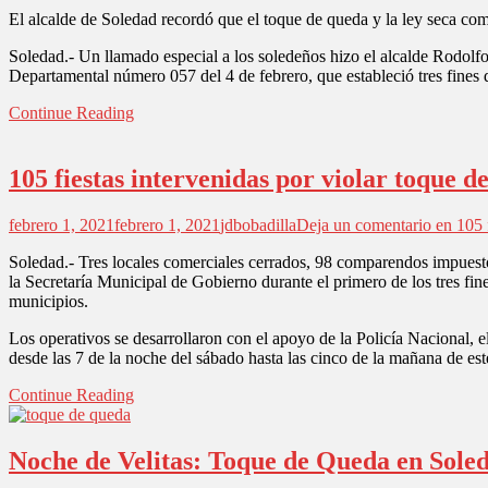
El alcalde de Soledad recordó que el toque de queda y la ley seca comi
Soledad.- Un llamado especial a los soledeños hizo el alcalde Rodolfo
Departamental número 057 del 4 de febrero, que estableció tres fines
Continue Reading
105 fiestas intervenidas por violar toque d
febrero 1, 2021
febrero 1, 2021
jdbobadilla
Deja un comentario
en 105 f
Soledad.- Tres locales comerciales cerrados, 98 comparendos impuestos
la Secretaría Municipal de Gobierno durante el primero de los tres fin
municipios.
Los operativos se desarrollaron con el apoyo de la Policía Nacional, el
desde las 7 de la noche del sábado hasta las cinco de la mañana de es
Continue Reading
Noche de Velitas: Toque de Queda en Soled