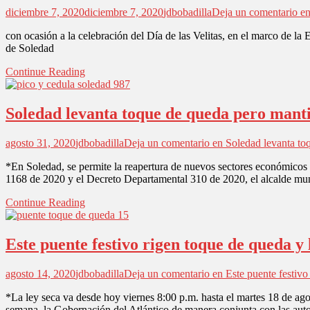
diciembre 7, 2020
diciembre 7, 2020
jdbobadilla
Deja un comentario
en
con ocasión a la celebración del Día de las Velitas, en el marco de l
de Soledad
Continue Reading
Soledad levanta toque de queda pero manti
agosto 31, 2020
jdbobadilla
Deja un comentario
en Soledad levanta toq
*En Soledad, se permite la reapertura de nuevos sectores económicos
1168 de 2020 y el Decreto Departamental 310 de 2020, el alcalde mu
Continue Reading
Este puente festivo rigen toque de queda y l
agosto 14, 2020
jdbobadilla
Deja un comentario
en Este puente festivo 
*La ley seca va desde hoy viernes 8:00 p.m. hasta el martes 18 de ago
semana, la Gobernación del Atlántico de manera conjunta con las auto