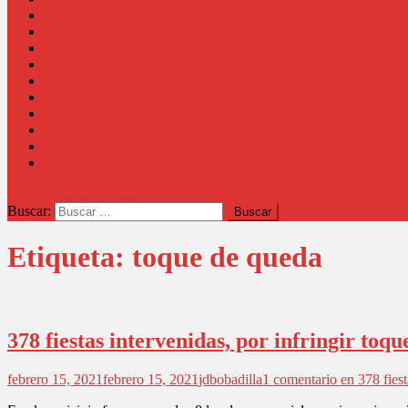
Región
País
Opinión
Columnistas
Coronavirus
Comunidad
Salud
Cultura
Educación
Judicial
botón de modo del sitio
Buscar:
Etiqueta:
toque de queda
378 fiestas intervenidas, por infringir toq
febrero 15, 2021
febrero 15, 2021
jdbobadilla
1 comentario
en 378 fiest