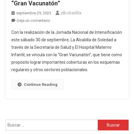
“Gran Vacunatón”
jdbobadilla
septiembre 29, 2023
en
Deja un comentario
En
Con la realización de la Jornada Nacional de Intensificación
Soledad,
este sábado 30 de septiembre, La Alcaldía de Soledad a
Jornada
través de la Secretaría de Salud y El Hospital Materno
de
Infantil, se vincula con la “Gran Vacunatón”, que tiene como
Intensificación
“Gran
propósito lograr importantes coberturas en los esquemas
Vacunatón”
regulares y otros sectores poblacionales.
Continue Reading
Buscar: