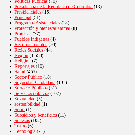
Políticas Públicas
(70)
Presidencia de la República de Colombia
(13)
Presidenciales
(15)
Principal
(51)
Programas Asistenciales
(14)
Protección y bienestar animal
(8)
Protestas
(37)
Pueblos Indígenas
(4)
Reconocimientos
(20)
Redes Sociales
(44)
Región
(1.558)
Religión
(7)
Reportajes
(10)
Salud
(455)
Sector Público
(18)
Seguridad Ciudadana
(101)
Servicio Públicos
(31)
Servicios públicos
(107)
Sexualidad
(5)
sostenibilidad
(1)
Sport
(1)
Subsidios y beneficios
(11)
Sucesos
(102)
Teatro
(6)
Tecnología
(71)