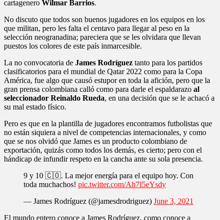
cartagenero
Wilmar Barrios
.
No discuto que todos son buenos jugadores en los equipos en los
que militan, pero les falta el centavo para llegar al peso en la
selección neogranadina; pareciera que se les olvidara que llevan
puestos los colores de este país inmarcesible.
La no convocatoria de
James Rodríguez
tanto para los partidos
clasificatorios para el mundial de Qatar 2022 como para la Copa
América, fue algo que causó estupor en toda la afición, pero que la
gran prensa colombiana calló como para darle el espaldarazo
al
seleccionador Reinaldo Rueda
, en una decisión que se le achacó a
su mal estado físico.
Pero es que en la plantilla de jugadores encontramos futbolistas que
no están siquiera a nivel de competencias internacionales, y como
que se nos olvidó que James es un producto colombiano de
exportación, quizás como todos los demás, es cierto; pero con el
hándicap de infundir respeto en la cancha ante su sola presencia.
9 y 10 🇨🇴. La mejor energía para el equipo hoy. Con
toda muchachos!
pic.twitter.com/Ah7I5eYsdy
— James Rodríguez (@jamesdrodriguez)
June 3, 2021
El mundo entero conoce a James Rodríguez, como conoce a