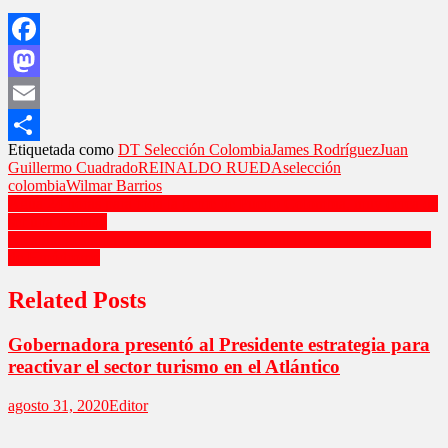
Facebook
Mastodon
Email
Etiquetada como
DT Selección Colombia
James Rodríguez
Juan
Compartir
Guillermo Cuadrado
REINALDO RUEDA
selección
colombia
Wilmar Barrios
Navegación
Agua 24 horas para toda la gente de Puerto Colombia, muy cerca de
ser una realidad
de
Alcaldía gestiona instalación de servicios públicos en Polideportivo
entradas
de Hipódromo
Related Posts
Gobernadora presentó al Presidente estrategia para
reactivar el sector turismo en el Atlántico
agosto 31, 2020
Editor