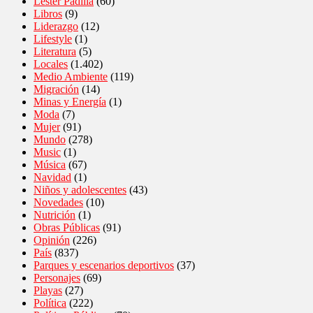
Lester Padilla
(60)
Libros
(9)
Liderazgo
(12)
Lifestyle
(1)
Literatura
(5)
Locales
(1.402)
Medio Ambiente
(119)
Migración
(14)
Minas y Energía
(1)
Moda
(7)
Mujer
(91)
Mundo
(278)
Music
(1)
Música
(67)
Navidad
(1)
Niños y adolescentes
(43)
Novedades
(10)
Nutrición
(1)
Obras Públicas
(91)
Opinión
(226)
País
(837)
Parques y escenarios deportivos
(37)
Personajes
(69)
Playas
(27)
Política
(222)