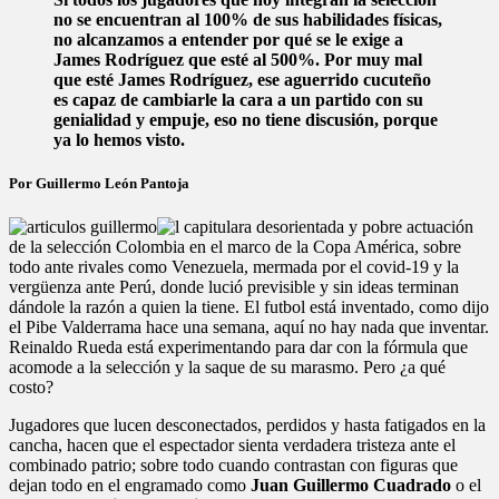
James
no se encuentran al 100% de sus habilidades físicas,
se
no alcanzamos a entender por qué se le exige a
le
James Rodríguez que esté al 500%. Por muy mal
exige
que esté James Rodríguez, ese aguerrido cucuteño
que
es capaz de cambiarle la cara a un partido con su
esté
genialidad y empuje, eso no tiene discusión, porque
al
ya lo hemos visto.
500%
y
a
Por Guillermo León Pantoja
los
demás
a desorientada y pobre actuación
jugadores
de la selección Colombia en el marco de la Copa América, sobre
no?
todo ante rivales como Venezuela, mermada por el covid-19 y la
vergüenza ante Perú, donde lució previsible y sin ideas terminan
dándole la razón a quien la tiene. El futbol está inventado, como dijo
el Pibe Valderrama hace una semana, aquí no hay nada que inventar.
Reinaldo Rueda está experimentando para dar con la fórmula que
acomode a la selección y la saque de su marasmo. Pero ¿a qué
costo?
Jugadores que lucen desconectados, perdidos y hasta fatigados en la
cancha, hacen que el espectador sienta verdadera tristeza ante el
combinado patrio; sobre todo cuando contrastan con figuras que
dejan todo en el engramado como
Juan Guillermo Cuadrado
o el