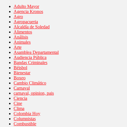
Adulto Mayor
Agencia Kronos
Agro
Agropacueria
Alcaldía de Soledad
Alimentos
Análisis
Animales
Arte
Asamblea Departamental
Audiencia Pública
Bandas Criminales
Béisbol
Bienestar
Boxeo
Cambio Climático
Carnaval
carnaval, opinion, pais
Ciencia
Cine
Clima
Colombia Hoy
Columnistas
Combustible