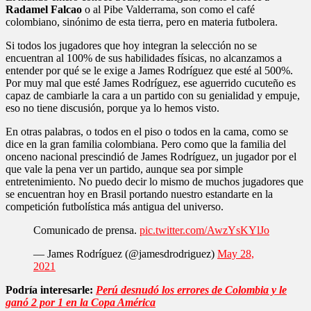
Radamel Falcao
o al Pibe Valderrama, son como el café
colombiano, sinónimo de esta tierra, pero en materia futbolera.
Si todos los jugadores que hoy integran la selección no se
encuentran al 100% de sus habilidades físicas, no alcanzamos a
entender por qué se le exige a James Rodríguez que esté al 500%.
Por muy mal que esté James Rodríguez, ese aguerrido cucuteño es
capaz de cambiarle la cara a un partido con su genialidad y empuje,
eso no tiene discusión, porque ya lo hemos visto.
En otras palabras, o todos en el piso o todos en la cama, como se
dice en la gran familia colombiana. Pero como que la familia del
onceno nacional prescindió de James Rodríguez, un jugador por el
que vale la pena ver un partido, aunque sea por simple
entretenimiento. No puedo decir lo mismo de muchos jugadores que
se encuentran hoy en Brasil portando nuestro estandarte en la
competición futbolística más antigua del universo.
Comunicado de prensa.
pic.twitter.com/AwzYsKYlJo
— James Rodríguez (@jamesdrodriguez)
May 28,
2021
Podría interesarle:
Perú desnudó los errores de Colombia y le
ganó 2 por 1 en la Copa América