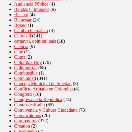
Audiencia Pública
(4)
Bandas Criminales
(9)
Béisbol
(4)
Bienestar
(24)
Boxeo
(1)
Cambio Climático
(3)
Carnaval
(141)
carnaval, opinion, pais
(18)
Ciencia
(9)
Cine
(1)
Clima
(2)
Colombia Hoy
(70)
Columnistas
(68)
Combustible
(1)
Comunidad
(341)
Concejo Municipal de Soledad
(8)
Conflicto Armado en Colombia
(4)
Congreso
(16)
Congreso de la República
(74)
ContrastesRadio
(65)
Convivencia y Cultura Ciudadana
(73)
Convocatorias
(26)
Coronavirus
(372)
Creation
(2)
Crecimiento
(7)