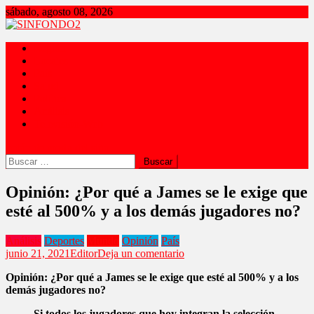
Saltar
sábado, agosto 08, 2026
al
contenido
Constrastes
Periodismo de Conciencia
Región
Locales
País
Salud
Política
Análisis
Televisión-Web
botón de modo del sitio
Buscar:
Opinión: ¿Por qué a James se le exige que
esté al 500% y a los demás jugadores no?
Análisis
Deportes
Mundo
Opinión
País
en
junio 21, 2021
Editor
Deja un comentario
Opinión:
Opinión: ¿Por qué a James se le exige que esté al 500% y a los
¿Por
demás jugadores no?
qué
a
Si todos los jugadores que hoy integran la selección