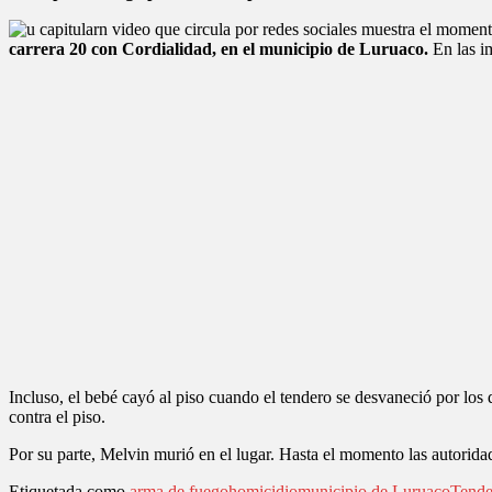
n video que circula por redes sociales muestra el momen
carrera 20 con Cordialidad, en el municipio de Luruaco.
En las im
Incluso, el bebé cayó al piso cuando el tendero se desvaneció por los 
contra el piso.
Por su parte, Melvin murió en el lugar. Hasta el momento las autoridad
Etiquetada como
arma de fuego
homicidio
municipio de Luruaco
Tende