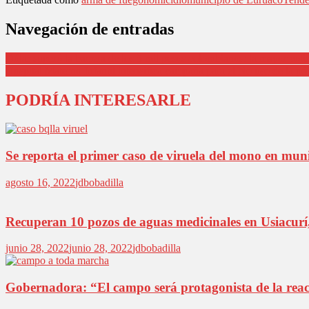
Navegación de entradas
Dólar superó la barrera de los 5 mil pesos colombianos: la mayor cotiz
Hospital Materno Infantil intensifica campaña para el No uso de la p
PODRÍA INTERESARLE
Se reporta el primer caso de viruela del mono en muni
agosto 16, 2022
jdbobadilla
Recuperan 10 pozos de aguas medicinales en Usiacurí,
junio 28, 2022
junio 28, 2022
jdbobadilla
Gobernadora: “El campo será protagonista de la rea