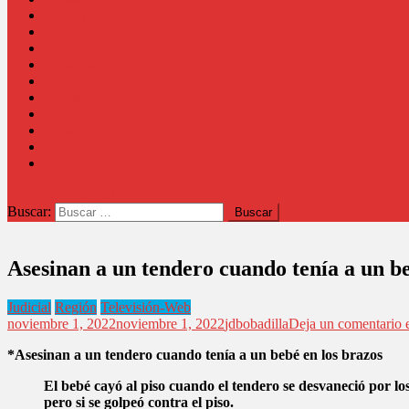
Región
País
Opinión
Columnistas
Coronavirus
Comunidad
Salud
Cultura
Educación
Judicial
botón de modo del sitio
Buscar:
Asesinan a un tendero cuando tenía a un be
Judicial
Región
Televisión-Web
noviembre 1, 2022
noviembre 1, 2022
jdbobadilla
Deja un comentario
e
*Asesinan a un tendero cuando tenía a un bebé en los brazos
El bebé cayó al piso cuando el tendero se desvaneció por lo
pero si se golpeó contra el piso.