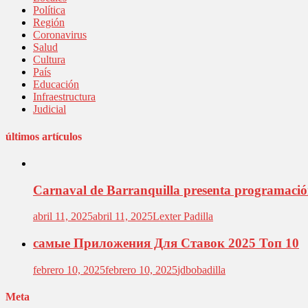
Política
Región
Coronavirus
Salud
Cultura
País
Educación
Infraestructura
Judicial
últimos artículos
Carnaval de Barranquilla presenta programación 
abril 11, 2025
abril 11, 2025
Lexter Padilla
самые Приложения Для Ставок 2025 Топ 10
febrero 10, 2025
febrero 10, 2025
jdbobadilla
Meta