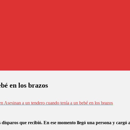
bé en los brazos
n Asesinan a un tendero cuando tenía a un bebé en los brazos
s disparos que recibió. En ese momento llegó una persona y cargó a 