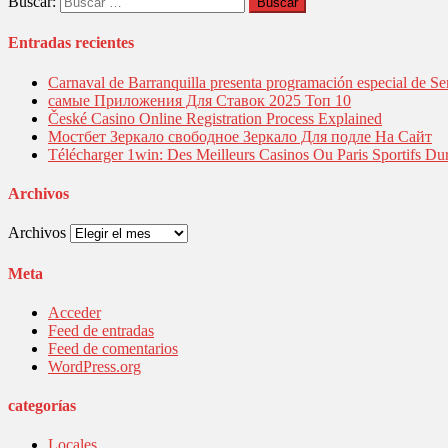
Buscar:
Entradas recientes
Carnaval de Barranquilla presenta programación especial de Se
самые Приложения Для Ставок 2025 Топ 10
České Casino Online Registration Process Explained
Мостбет Зеркало свободное Зеркало Для подле На Сайт
Télécharger 1win: Des Meilleurs Casinos Ou Paris Sportifs Du
Archivos
Archivos
Meta
Acceder
Feed de entradas
Feed de comentarios
WordPress.org
categorías
Locales