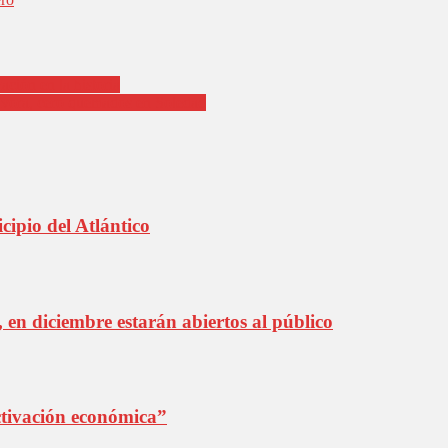
ación en la historia
ólvora, cero quemados en Soledad
cipio del Atlántico
 en diciembre estarán abiertos al público
ctivación económica”