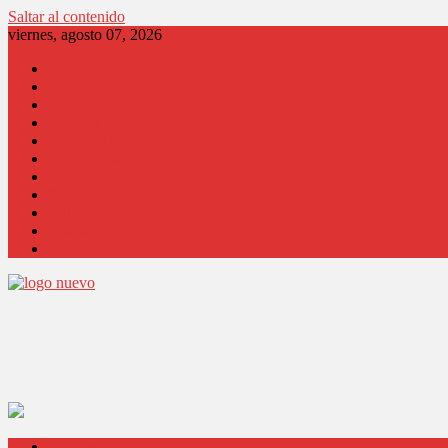
Saltar al contenido
viernes, agosto 07, 2026
Locales
Región
País
Opinión
Columnistas
Coronavirus
Comunidad
Salud
Cultura
Educación
Judicial
Locales