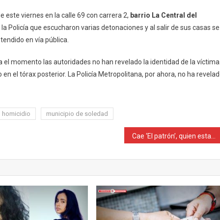
muerta
e este viernes en la calle 69 con carrera 2,
barrio La Central del
en
 la Policía que escucharon varias detonaciones y al salir de sus casas se
La
tendido en vía pública.
Central
ta el momento las autoridades no han revelado la identidad de la víctima
 en el tórax posterior. La Policía Metropolitana, por ahora, no ha revela
homicidio
municipio de soledad
Cae ‘El patrón’, quien estaría almacenando armas para ‘Los Costeños’: Policía