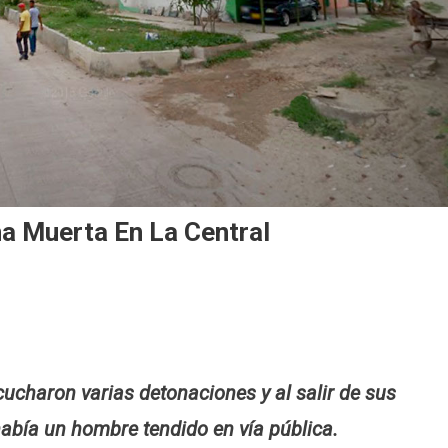
a Muerta En La Central
en
o
Ataque
a
bala
cucharon varias detonaciones y al salir de sus
dejó
una
había un hombre tendido en vía pública.
persona