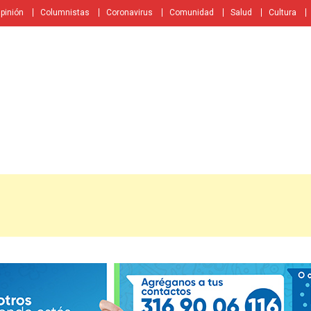
pinión
Columnistas
Coronavirus
Comunidad
Salud
Cultura