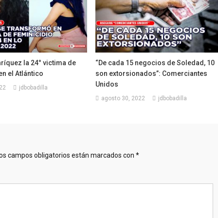
íquez la 24° victima de
“De cada 15 negocios de Soledad, 10
en el Atlántico
son extorsionados”: Comerciantes
Unidos
22
jdbobadilla
agosto 30, 2022
jdbobadilla
os campos obligatorios están marcados con
*