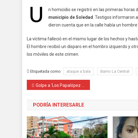
n homicidio se registró en las primeras horas d
municipio de Soledad
. Testigos informaron a
dieron cuenta que en la calle había un hombre 
La víctima falleció en el mismo lugar de los hechos y has
El hombre recibió un disparo en el hombro izquierdo y otro
los móviles de este crimen.
Etiquetada como
ataque a bala
Barrio La Central
Navegación
Golpe a ‘Los Papalópez de la 14’: caen 6 por extorsión y concierto para delinquir
de
PODRÍA INTERESARLE
entradas