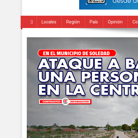
Locales
Región
País
Opinión
Co