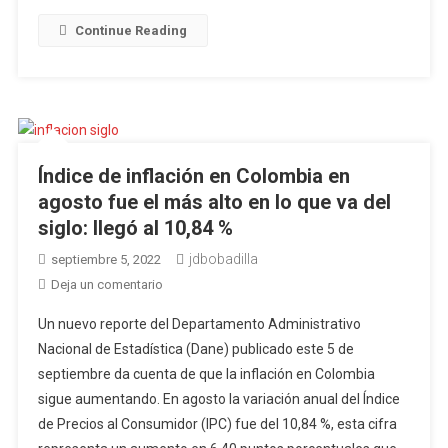
y
Continue Reading
$18.000”:
Fendipetróleo
Índice de inflación en Colombia en
agosto fue el más alto en lo que va del
siglo: llegó al 10,84 %
jdbobadilla
septiembre 5, 2022
en
Deja un comentario
Índice
Un nuevo reporte del Departamento Administrativo
de
Nacional de Estadística (Dane) publicado este 5 de
inflación
septiembre da cuenta de que la inflación en Colombia
en
sigue aumentando. En agosto la variación anual del Índice
Colombia
en
de Precios al Consumidor (IPC) fue del 10,84 %, esta cifra
agosto