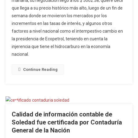
mañana, su negociación llegó a los $ 5002.58; quiere decir
de
los
que llega a su precio histórico más alto, luego de un fin de
5
semana donde se movieron los mercados por los
mil
incrementos en las tasas de interés, y algunos otros
pesos
factores a nivel nacional como el intempestivo cambio en
colombia
la presidencia de Ecopetrol, teniendo en cuenta la
la
injerencia que tiene el hidrocarburo en la economía
mayor
nacional.
cotizació
en
Continue Reading
la
historia
Calidad de información contable de
Soledad fue certificada por Contaduría
General de la Nación