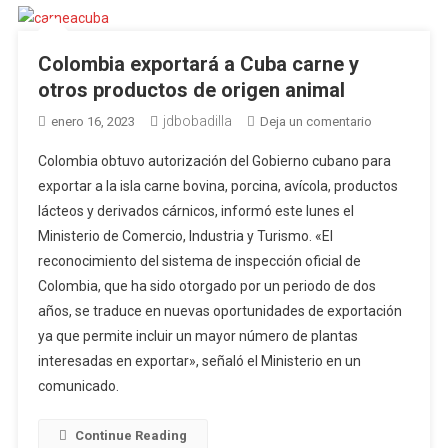
Estados
Unidos
Colombia exportará a Cuba carne y
otros productos de origen animal
jdbobadilla
en
enero 16, 2023
Deja un comentario
Colombia
Colombia obtuvo autorización del Gobierno cubano para
exportará
exportar a la isla carne bovina, porcina, avícola, productos
a
lácteos y derivados cárnicos, informó este lunes el
Cuba
Ministerio de Comercio, Industria y Turismo. «El
carne
y
reconocimiento del sistema de inspección oficial de
otros
Colombia, que ha sido otorgado por un periodo de dos
productos
años, se traduce en nuevas oportunidades de exportación
de
ya que permite incluir un mayor número de plantas
origen
interesadas en exportar», señaló el Ministerio en un
animal
comunicado.
Continue Reading