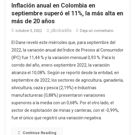
Inflación anual en Colombia en
septiembre superó el 11%, la más alta en
más de 20 años
jdbobadilla
en
octubre 5, 2022
Deja un comentario
Inflación
El Dane reveló este miércoles que, para septiembre del
anual
2022, la variación anual del Índice de Precios al Consumidor
en
(IPC) fue 11,44 % y la variación mensual 0,93 %. Para lo
Colombia
corrido del año, enero-septiembre 2022, la variación
en
septiembre
alcanza el 10,08%. Según se reportó desde la entidad, en
superó
septiembre de 2022, los sectores de agricultura, ganadería,
el
silvicultura, caza y pesca (2,19%) e Industrias
11%,
manufactureras (0,88%) presentaron variaciones
la
superiores a la media con un 0,68%. Por el otro lado, el
más
sector de explotación de minas y canteras, con el -0,99%,
alta
fue el único que registró una variación negativa.
en
más
Continue Reading
de