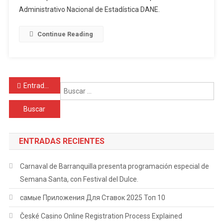
de
Administrativo Nacional de Estadística DANE.
Colombia
en
Continue Reading
el
mes
de
agosto
Navegación
Entradas anteriores
Bu
de
entradas
ENTRADAS RECIENTES
Carnaval de Barranquilla presenta programación especial de
Semana Santa, con Festival del Dulce.
самые Приложения Для Ставок 2025 Топ 10
České Casino Online Registration Process Explained