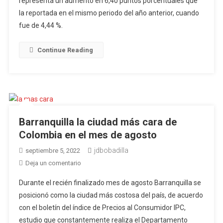
representa un aumento en 6,40 puntos porcentuales que
fue
la reportada en el mismo periodo del año anterior, cuando
el
fue de 4,44 %.
más
alto
Continue Reading
en
lo
que
va
del
siglo:
Barranquilla la ciudad más cara de
llegó
Colombia en el mes de agosto
al
10,84
jdbobadilla
septiembre 5, 2022
%
en
Deja un comentario
Barranquilla
Durante el recién finalizado mes de agosto Barranquilla se
la
posicionó como la ciudad más costosa del país, de acuerdo
ciudad
con el boletín del índice de Precios al Consumidor IPC,
más
estudio que constantemente realiza el Departamento
cara