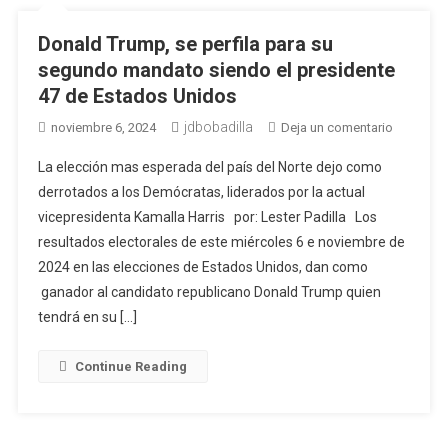
Donald Trump, se perfila para su
segundo mandato siendo el presidente
47 de Estados Unidos
jdbobadilla
en
noviembre 6, 2024
Deja un comentario
Donald
La elección mas esperada del país del Norte dejo como
Trump,
derrotados a los Demócratas, liderados por la actual
se
vicepresidenta Kamalla Harris por: Lester Padilla Los
perfila
resultados electorales de este miércoles 6 e noviembre de
para
su
2024 en las elecciones de Estados Unidos, dan como
segundo
ganador al candidato republicano Donald Trump quien
mandato
tendrá en su […]
siendo
el
Continue Reading
president
47
de