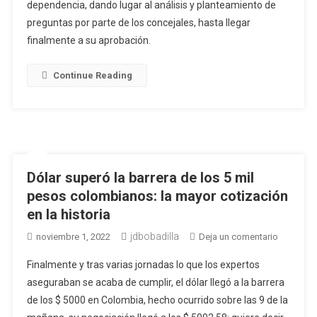
dependencia, dando lugar al análisis y planteamiento de
Barranqui
preguntas por parte de los concejales, hasta llegar
finalmente a su aprobación.
Continue Reading
Dólar superó la barrera de los 5 mil
pesos colombianos: la mayor cotización
en la historia
jdbobadilla
en
noviembre 1, 2022
Deja un comentario
Dólar
Finalmente y tras varias jornadas lo que los expertos
superó
aseguraban se acaba de cumplir, el dólar llegó a la barrera
la
de los $ 5000 en Colombia, hecho ocurrido sobre las 9 de la
barrera