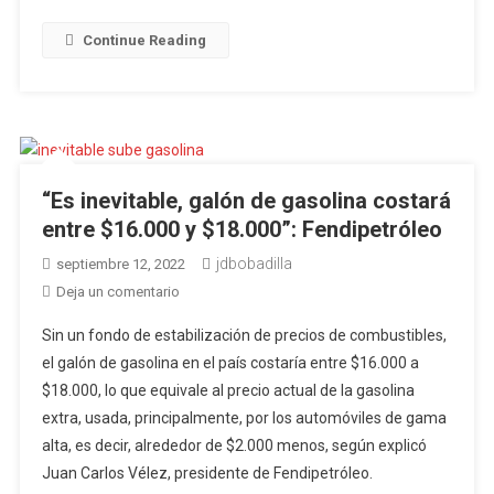
oficialmente
la
Continue Reading
frontera
entre
Colombia
y
Venezuela
“Es inevitable, galón de gasolina costará
entre $16.000 y $18.000”: Fendipetróleo
jdbobadilla
septiembre 12, 2022
en
Deja un comentario
“Es
Sin un fondo de estabilización de precios de combustibles,
inevitable,
el galón de gasolina en el país costaría entre $16.000 a
galón
$18.000, lo que equivale al precio actual de la gasolina
de
extra, usada, principalmente, por los automóviles de gama
gasolina
costará
alta, es decir, alrededor de $2.000 menos, según explicó
entre
Juan Carlos Vélez, presidente de Fendipetróleo.
$16.000