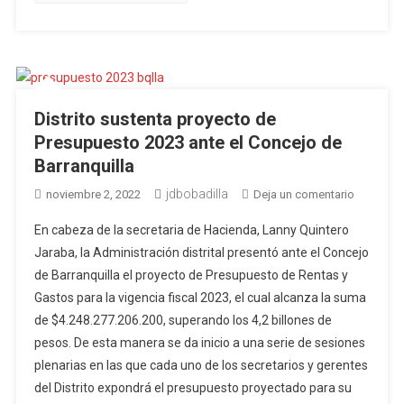
Distrito sustenta proyecto de
Presupuesto 2023 ante el Concejo de
Barranquilla
jdbobadilla
en
noviembre 2, 2022
Deja un comentario
Distrito
En cabeza de la secretaria de Hacienda, Lanny Quintero
sustenta
Jaraba, la Administración distrital presentó ante el Concejo
proyecto
de Barranquilla el proyecto de Presupuesto de Rentas y
de
Gastos para la vigencia fiscal 2023, el cual alcanza la suma
Presupue
2023
de $4.248.277.206.200, superando los 4,2 billones de
ante
pesos. De esta manera se da inicio a una serie de sesiones
el
plenarias en las que cada uno de los secretarios y gerentes
Concejo
del Distrito expondrá el presupuesto proyectado para su
de