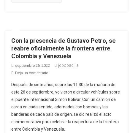
20
años
Con la presencia de Gustavo Petro, se
reabre oficialmente la frontera entre
Colombia y Venezuela
jdbobadilla
septiembre 26, 2022
en
Deja un comentario
Con
Después de siete años, sobre las 11:30 de la mañana de
la
este 26 de septiembre, volvieron a circular vehículos sobre
presencia
el puente internacional Simón Bolívar. Con un camión de
de
carga en cada sentido, adornados con bombas y las
Gustavo
Petro,
banderas de cada país de origen, se dio realizó el acto
se
conmemorativo para celebrar la reapertura de la frontera
reabre
entre Colombia y Venezuela.