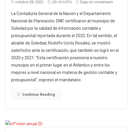
jdbobadilla
en
octubre 28, 2022
Deja un comentario
Calidad
La Contaduría General de la Nación y el Departamento
de
Nacional de Planeación, DNP, certificaron al municipio de
informació
Soledad por la calidad de información contable y
contable
presupuestal reportada durante el 2022. En tal sentido, el
de
Soledad
alcalde de Soledad, Rodolfo Ucrós Rosales, se mostró
fue
satisfecho ante la certificación, que también se logró en el
certificada
2020 y 2021. “Esta certificación posesiona a nuestro
por
municipio en el primer lugar en el Atlántico y entre los
Contaduría
mejores a nivel nacional en materia de gestión contable y
General
presupuestal”, expresó el mandatario.
de
la
Continue Reading
Nación