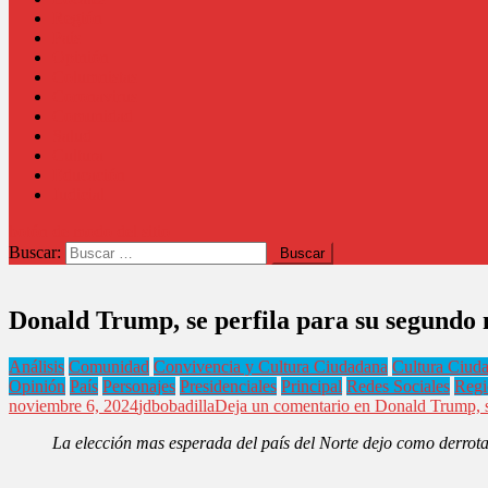
Región
País
Opinión
Columnistas
Coronavirus
Comunidad
Salud
Cultura
Educación
Judicial
botón de modo del sitio
Buscar:
Donald Trump, se perfila para su segundo 
Análisis
Comunidad
Convivencia y Cultura Ciudadana
Cultura Ciud
Opinión
País
Personajes
Presidenciales
Principal
Redes Sociales
Regi
noviembre 6, 2024
jdbobadilla
Deja un comentario
en Donald Trump, se
La elección mas esperada del país del Norte dejo como derrota