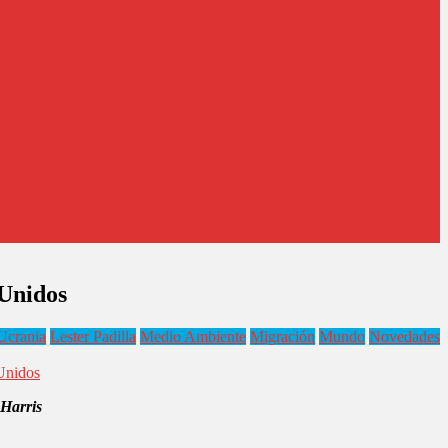
 Unidos
Ucrania
Lester Padilla
Medio Ambiente
Migración
Mundo
Novedades
 Unidos
Harris