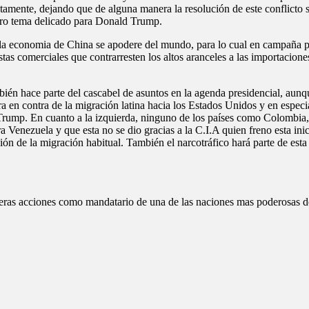
amente, dejando que de alguna manera la resolución de este conflicto se
tro tema delicado para Donald Trump.
a economia de China se apodere del mundo, para lo cual en campaña pr
tas comerciales que contrarresten los altos aranceles a las importacion
én hace parte del cascabel de asuntos en la agenda presidencial, aunque 
 en contra de la migración latina hacia los Estados Unidos y en especia
e Trump. En cuanto a la izquierda, ninguno de los países como Colombia
Venezuela y que esta no se dio gracias a la C.I.A quien freno esta inic
n de la migración habitual. También el narcotráfico hará parte de est
ras acciones como mandatario de una de las naciones mas poderosas de