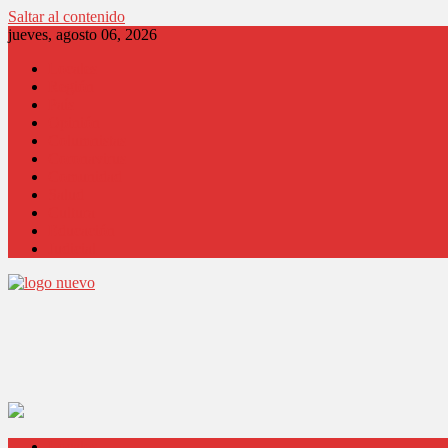
Saltar al contenido
jueves, agosto 06, 2026
Locales
Región
País
Opinión
Columnistas
Coronavirus
Comunidad
Salud
Cultura
Educación
Judicial
Locales