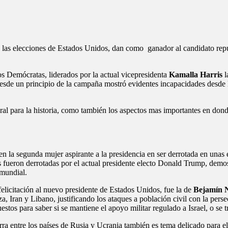
en las elecciones de Estados Unidos, dan como ganador al candidato re
os Demócratas, liderados por la actual vicepresidenta
Kamalla Harris
l
sde un principio de la campaña mostró evidentes incapacidades desde l
al para la historia, como también los aspectos mas importantes en donde
en la segunda mujer aspirante a la presidencia en ser derrotada en unas
ueron derrotadas por el actual presidente electo Donald Trump, demost
 mundial.
elicitación al nuevo presidente de Estados Unidos, fue la de
Bejamín 
, Iran y Libano, justificando los ataques a población civil con la pers
tos para saber si se mantiene el apoyo militar regulado a Israel, o se tr
rra entre los países de Rusia y Ucrania también es tema delicado para 