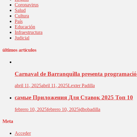
Coronavirus
Salud
Cultura
País
Educación
Infraestructura
Judicial
últimos artículos
Carnaval de Barranquilla presenta programación 
abril 11, 2025
abril 11, 2025
Lexter Padilla
самые Приложения Для Ставок 2025 Топ 10
febrero 10, 2025
febrero 10, 2025
jdbobadilla
Meta
Acceder