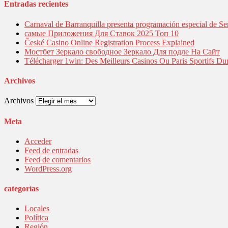
Entradas recientes
Carnaval de Barranquilla presenta programación especial de Se
самые Приложения Для Ставок 2025 Топ 10
České Casino Online Registration Process Explained
Мостбет Зеркало свободное Зеркало Для подле На Сайт
Télécharger 1win: Des Meilleurs Casinos Ou Paris Sportifs Du
Archivos
Archivos
Meta
Acceder
Feed de entradas
Feed de comentarios
WordPress.org
categorías
Locales
Política
Región