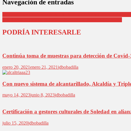
Navegación de entradas
«En Los Zapatos De», la serie que tiene a los colombianos pegaditos a
Las Reinas Populares Del 2025, Prenden La Fiesta Del Carnaval
PODRÍA INTERESARLE
Continúa toma de muestras para detección de Covid-1
enero 20, 2021
enero 21, 2021
jdbobadilla
Con nuevo sistema de alcantarillado, Alcaldía y Trip
mayo 14, 2023
junio 8, 2023
jdbobadilla
Certificación a gestores culturales de Soledad en ali
julio 15, 2020
jdbobadilla