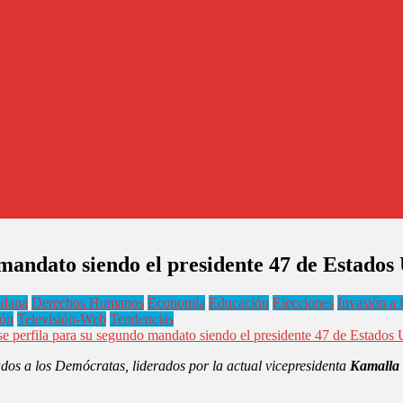
mandato siendo el presidente 47 de Estados
adana
Derechos Humanos
Economía
Educación
Elecciones
Invasión a 
ón
Televisión-Web
Tendencias
 perfila para su segundo mandato siendo el presidente 47 de Estados
dos a los Demócratas, liderados por la actual vicepresidenta
Kamalla 