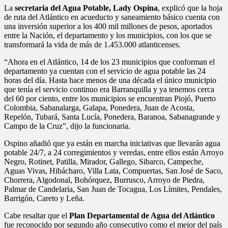
La
secretaria del Agua Potable, Lady Ospina
, explicó que la hoja
de ruta del Atlántico en acueducto y saneamiento básico cuenta con
una inversión superior a los 400 mil millones de pesos, aportados
entre la Nación, el departamento y los municipios, con los que se
transformará la vida de más de 1.453.000 atlanticenses.
“Ahora en el Atlántico, 14 de los 23 municipios que conforman el
departamento ya cuentan con el servicio de agua potable las 24
horas del día. Hasta hace menos de una década el único municipio
que tenía el servicio continuo era Barranquilla y ya tenemos cerca
del 60 por ciento, entre los municipios se encuentran Piojó, Puerto
Colombia, Sabanalarga, Galapa, Ponedera, Juan de Acosta,
Repelón, Tubará, Santa Lucía, Ponedera, Baranoa, Sabanagrande y
Campo de la Cruz”, dijo la funcionaria.
Ospino añadió que ya están en marcha iniciativas que llevarán agua
potable 24/7, a 24 corregimientos y veredas, entre ellos están Arroyo
Negro, Rotinet, Patilla, Mirador, Gallego, Sibarco, Campeche,
Aguas Vivas, Hibácharo, Villa Lata, Compuertas, San José de Saco,
Chorrera, Algodonal, Bohórquez, Burrusco, Arroyo de Piedra,
Palmar de Candelaria, San Juan de Tocagua, Los Límites, Pendales,
Barrigón, Careto y Leña.
Cabe resaltar que el
Plan Departamental de Agua del Atlántico
fue reconocido por segundo año consecutivo como el mejor del país