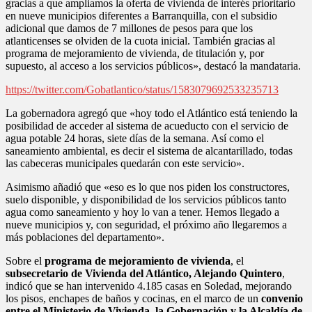
gracias a que ampliamos la oferta de vivienda de interés prioritario
en nueve municipios diferentes a Barranquilla, con el subsidio
adicional que damos de 7 millones de pesos para que los
atlanticenses se olviden de la cuota inicial. También gracias al
programa de mejoramiento de vivienda, de titulación y, por
supuesto, al acceso a los servicios públicos», destacó la mandataria.
https://twitter.com/Gobatlantico/status/1583079692533235713
La gobernadora agregó que «hoy todo el Atlántico está teniendo la
posibilidad de acceder al sistema de acueducto con el servicio de
agua potable 24 horas, siete días de la semana. Así como el
saneamiento ambiental, es decir el sistema de alcantarillado, todas
las cabeceras municipales quedarán con este servicio».
Asimismo añadió que «eso es lo que nos piden los constructores,
suelo disponible, y disponibilidad de los servicios públicos tanto
agua como saneamiento y hoy lo van a tener. Hemos llegado a
nueve municipios y, con seguridad, el próximo año llegaremos a
más poblaciones del departamento».
Sobre el
programa de mejoramiento de vivienda
, el
subsecretario de Vivienda del Atlántico, Alejando Quintero
,
indicó que se han intervenido 4.185 casas en Soledad, mejorando
los pisos, enchapes de baños y cocinas, en el marco de un
convenio
entre el Ministerio de Vivienda, la Gobernación y la Alcaldía de