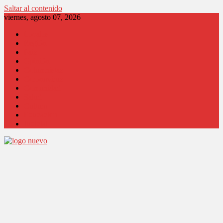
Saltar al contenido
viernes, agosto 07, 2026
Locales
Región
País
Opinión
Columnistas
Coronavirus
Comunidad
Salud
Cultura
Educación
Judicial