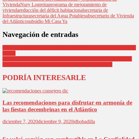
Vivienda
Nury Logreira
programa de mejoramiento de
vivienda
reducción del déficit habitacional
secretaria de
Infraestructura
secretaria del Agua Potable
subsecretario de Vivienda
del Atlántico
subsidio Mi Casa Ya
Navegación de entradas
Ladrones en moto asaltaron a trabajadores y pacientes de laboratorio
clínico
Tercer Comité de Justicia Transicional: ¿Cuál es la situación de las
60 mil víctimas que residen en el municipio de Soledad?
PODRÍA INTERESARLE
Las recomendaciones para disfrutar en armonía de
las fiestas decembrinas en el Atlántico
diciembre 7, 2020
diciembre 9, 2020
jdbobadilla