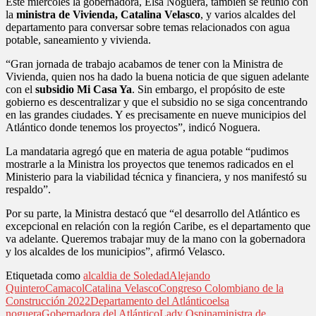
Este miércoles la gobernadora, Elsa Noguera, también se reunió con
la
ministra de Vivienda, Catalina Velasco
, y varios alcaldes del
departamento para conversar sobre temas relacionados con agua
potable, saneamiento y vivienda.
“Gran jornada de trabajo acabamos de tener con la Ministra de
Vivienda, quien nos ha dado la buena noticia de que siguen adelante
con el
subsidio Mi Casa Ya
. Sin embargo, el propósito de este
gobierno es descentralizar y que el subsidio no se siga concentrando
en las grandes ciudades. Y es precisamente en nueve municipios del
Atlántico donde tenemos los proyectos”, indicó Noguera.
La mandataria agregó que en materia de agua potable “pudimos
mostrarle a la Ministra los proyectos que tenemos radicados en el
Ministerio para la viabilidad técnica y financiera, y nos manifestó su
respaldo”.
Por su parte, la Ministra destacó que “el desarrollo del Atlántico es
excepcional en relación con la región Caribe, es el departamento que
va adelante. Queremos trabajar muy de la mano con la gobernadora
y los alcaldes de los municipios”, afirmó Velasco.
Etiquetada como
alcaldia de Soledad
Alejando
Quintero
Camacol
Catalina Velasco
Congreso Colombiano de la
Construcción 2022
Departamento del Atlántico
elsa
noguera
Gobernadora del Atlántico
Lady Ospina
ministra de