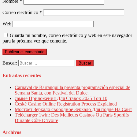
Nombre
*
Correo electrónico
*
Web
Guarda mi nombre, correo electrónico y web en este navegador
para la próxima vez que comente.
Buscar:
Entradas recientes
Carnaval de Barranquilla presenta programación especial de
Semana Santa, con Festival del Dulce.
самые Приложения Для Ставок 2025 Топ 10
České Casino Online Registration Process Explained
Мостбет Зеркало свободное Зеркало Для подле На Сайт
Télécharger 1win: Des Meilleurs Casinos Ou Paris Sportifs
Durante Côte D’ivoire
Archivos