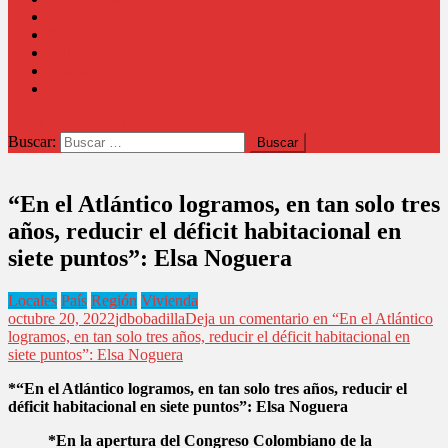
Comunidad
Salud
Cultura
Educación
Judicial
botón de modo del sitio
Buscar:
“En el Atlántico logramos, en tan solo tres
años, reducir el déficit habitacional en
siete puntos”: Elsa Noguera
Locales
País
Región
Vivienda
octubre 20, 2022
jdbobadilla
Deja un comentario
en “En el Atlántico
logramos, en tan solo tres años, reducir el déficit habitacional en
siete puntos”: Elsa Noguera
*“En el Atlántico logramos, en tan solo tres años, reducir el
déficit habitacional en siete puntos”: Elsa Noguera
*En la apertura del Congreso Colombiano de la