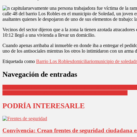
uevamente una persona trabajadora fue víctima de la ramp
calle 48 del barrio Los Robles en el municipio de Soledad, un joven 
asaltantes quienes le despojaron de uno de sus elementos de trabajo: l
Vecinos del sector dijeron que a la zona la tienen azotada atracadore
10:12 llegó a una vivienda a llevar un domicilio.
Cuando apenas arribaba al inmueble en donde iba a entregar el pedido 
uno de los antisociales mientras los otros lo intimidaron con un arma
Etiquetada como
Barrio Los Robles
domiciliario
municipio de soledad
Navegación de entradas
Alcaldía de Soledad suspende, de manera preventiva, licitación de acu
Por tercera vez en el año atacan a bala una ferretería en 7 de abril
PODRÍA INTERESARLE
Convivencia: Crean frentes de seguridad ciudadana en