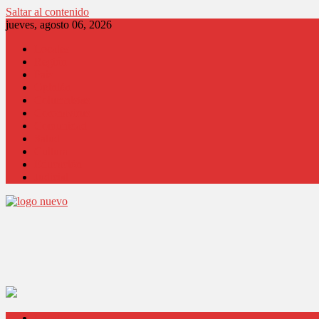
Saltar al contenido
jueves, agosto 06, 2026
Locales
Región
País
Opinión
Columnistas
Coronavirus
Comunidad
Salud
Cultura
Educación
Judicial
Locales