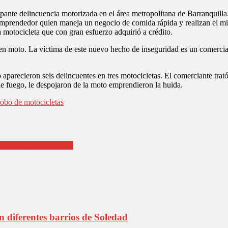
ante delincuencia motorizada en el área metropolitana de Barranquilla.
emprendedor quien maneja un negocio de comida rápida y realizan el mis
a motocicleta que con gran esfuerzo adquirió a crédito.
s en moto. La víctima de este nuevo hecho de inseguridad es un comercia
aparecieron seis delincuentes en tres motocicletas. El comerciante trat
 de fuego, le despojaron de la moto emprendieron la huida.
robo de motocicletas
educto y alcantarillado
 diferentes barrios de Soledad