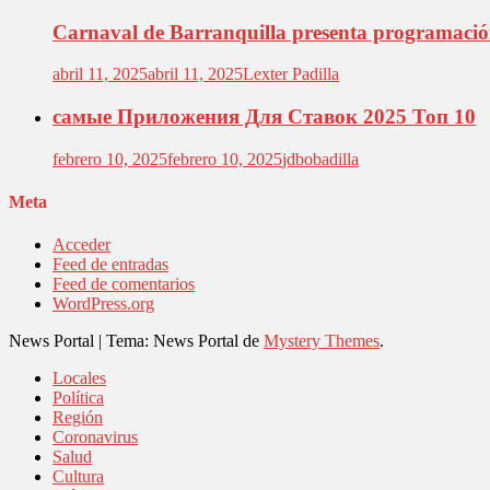
Carnaval de Barranquilla presenta programación 
abril 11, 2025
abril 11, 2025
Lexter Padilla
самые Приложения Для Ставок 2025 Топ 10
febrero 10, 2025
febrero 10, 2025
jdbobadilla
Meta
Acceder
Feed de entradas
Feed de comentarios
WordPress.org
News Portal
|
Tema: News Portal de
Mystery Themes
.
Locales
Política
Región
Coronavirus
Salud
Cultura