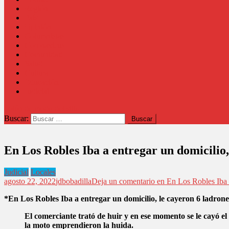
Región
País
Opinión
Columnistas
Coronavirus
Comunidad
Salud
Cultura
Educación
Judicial
botón de modo del sitio
Buscar:
En Los Robles Iba a entregar un domicilio,
Judicial
Locales
agosto 22, 2022
jdbobadilla
Deja un comentario
en En Los Robles Iba a
*En Los Robles
Iba a entregar un domicilio, le cayeron 6 ladrone
El comerciante trató de huir y en ese momento se le cayó el
la moto emprendieron la huida.