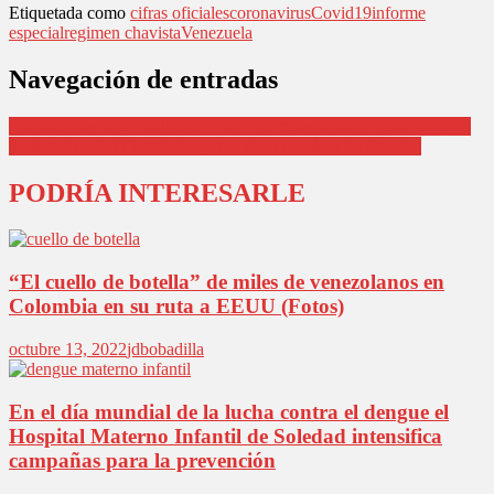
Etiquetada como
cifras oficiales
coronavirus
Covid19
informe
especial
regimen chavista
Venezuela
Navegación de entradas
Congresistas piden agilidad en giro de recursos para sector cultural
Población LGBTI recibió ayudas de la Alcaldía de Soledad
PODRÍA INTERESARLE
“El cuello de botella” de miles de venezolanos en
Colombia en su ruta a EEUU (Fotos)
octubre 13, 2022
jdbobadilla
En el día mundial de la lucha contra el dengue el
Hospital Materno Infantil de Soledad intensifica
campañas para la prevención