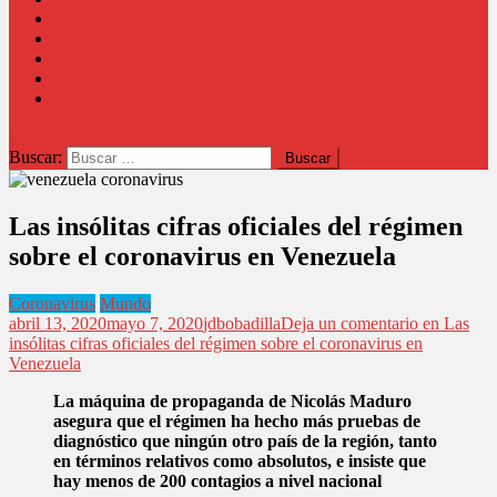
Comunidad
Salud
Cultura
Educación
Judicial
botón de modo del sitio
Buscar:
Las insólitas cifras oficiales del régimen
sobre el coronavirus en Venezuela
Coronavirus
Mundo
abril 13, 2020
mayo 7, 2020
jdbobadilla
Deja un comentario
en Las
insólitas cifras oficiales del régimen sobre el coronavirus en
Venezuela
La máquina de propaganda de Nicolás Maduro
asegura que el régimen ha hecho más pruebas de
diagnóstico que ningún otro país de la región, tanto
en términos relativos como absolutos, e insiste que
hay menos de 200 contagios a nivel nacional