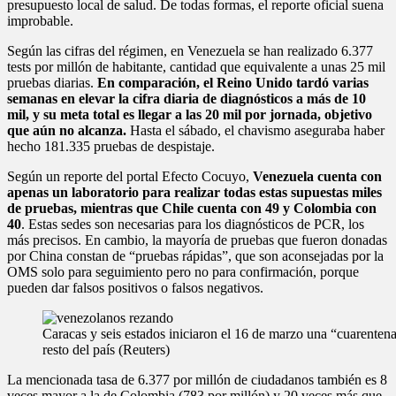
presupuesto local de salud. De todas formas, el reporte oficial suena
improbable.
Según las cifras del régimen, en Venezuela se han realizado 6.377
tests por millón de habitante, cantidad que equivalente a unas 25 mil
pruebas diarias.
En comparación, el Reino Unido tardó varias
semanas en elevar la cifra diaria de diagnósticos a más de 10
mil, y su meta total es llegar a las 20 mil por jornada, objetivo
que aún no alcanza.
Hasta el sábado, el chavismo aseguraba haber
hecho 181.335 pruebas de despistaje.
Según un reporte del portal Efecto Cocuyo,
Venezuela cuenta con
apenas un laboratorio para realizar todas estas supuestas miles
de pruebas, mientras que Chile cuenta con 49 y Colombia con
40
. Estas sedes son necesarias para los diagnósticos de PCR, los
más precisos. En cambio, la mayoría de pruebas que fueron donadas
por China constan de “pruebas rápidas”, que son aconsejadas por la
OMS solo para seguimiento pero no para confirmación, porque
pueden dar falsos positivos o falsos negativos.
Caracas y seis estados iniciaron el 16 de marzo una “cuarentena
resto del país (Reuters)
La mencionada tasa de 6.377 por millón de ciudadanos también es 8
veces mayor a la de Colombia (783 por millón) y 20 veces más que