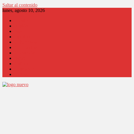
Saltar al contenido
lunes, agosto 10, 2026
Locales
Región
País
Opinión
Columnistas
Coronavirus
Comunidad
Salud
Cultura
Educación
Judicial