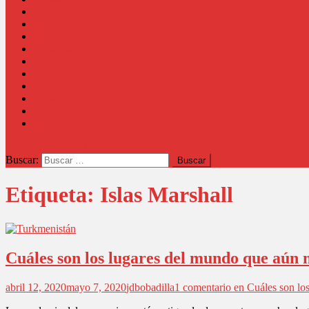
Región
País
Opinión
Columnistas
Coronavirus
Comunidad
Salud
Cultura
Educación
Judicial
botón de modo del sitio
Buscar:
Etiqueta:
Islas Marshall
Cuáles son los lugares del mundo que aún n
abril 12, 2020
mayo 7, 2020
jdbobadilla
1 comentario
en Cuáles son los