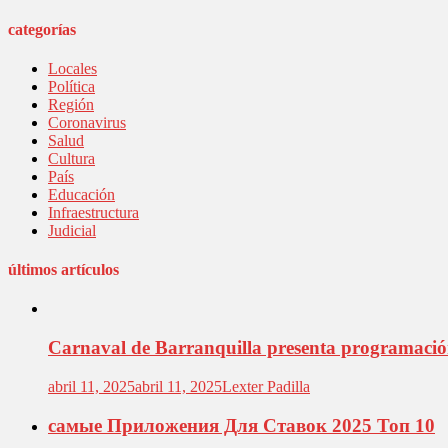
categorías
Locales
Política
Región
Coronavirus
Salud
Cultura
País
Educación
Infraestructura
Judicial
últimos artículos
Carnaval de Barranquilla presenta programación 
abril 11, 2025
abril 11, 2025
Lexter Padilla
самые Приложения Для Ставок 2025 Топ 10