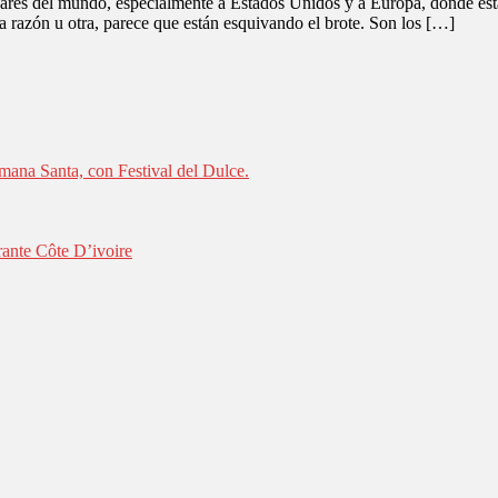
ares del mundo, especialmente a Estados Unidos y a Europa, donde est
 razón u otra, parece que están esquivando el brote. Son los […]
mana Santa, con Festival del Dulce.
rante Côte D’ivoire