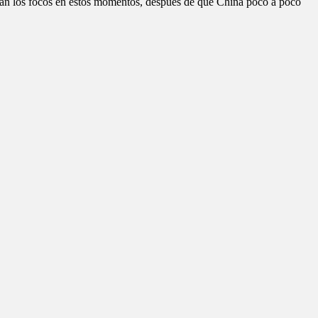
án los focos en estos momentos, después de que China poco a poco