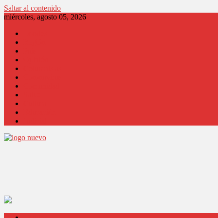
Saltar al contenido
miércoles, agosto 05, 2026
Locales
Región
País
Opinión
Columnistas
Coronavirus
Comunidad
Salud
Cultura
Educación
Judicial
Locales