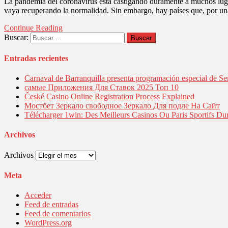
La pandemia del coronavirus está castigando duramente a muchos lug
vaya recuperando la normalidad. Sin embargo, hay países que, por una
Continue Reading
Buscar:
Entradas recientes
Carnaval de Barranquilla presenta programación especial de Se
самые Приложения Для Ставок 2025 Топ 10
České Casino Online Registration Process Explained
Мостбет Зеркало свободное Зеркало Для подле На Сайт
Télécharger 1win: Des Meilleurs Casinos Ou Paris Sportifs Du
Archivos
Archivos
Meta
Acceder
Feed de entradas
Feed de comentarios
WordPress.org