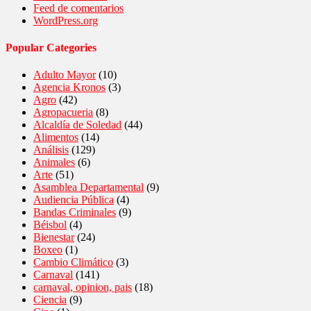
Feed de comentarios
WordPress.org
Popular Categories
Adulto Mayor
(10)
Agencia Kronos
(3)
Agro
(42)
Agropacueria
(8)
Alcaldía de Soledad
(44)
Alimentos
(14)
Análisis
(129)
Animales
(6)
Arte
(51)
Asamblea Departamental
(9)
Audiencia Pública
(4)
Bandas Criminales
(9)
Béisbol
(4)
Bienestar
(24)
Boxeo
(1)
Cambio Climático
(3)
Carnaval
(141)
carnaval, opinion, pais
(18)
Ciencia
(9)