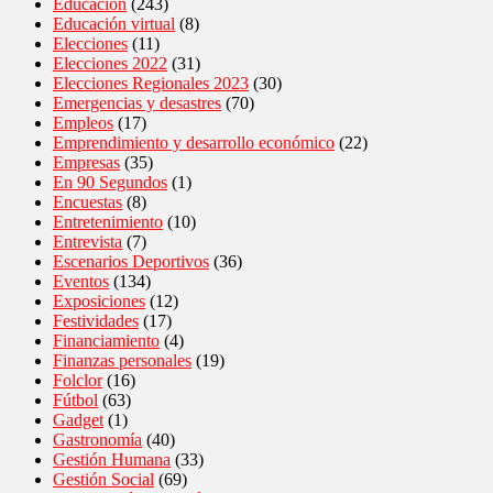
Educación
(243)
Educación virtual
(8)
Elecciones
(11)
Elecciones 2022
(31)
Elecciones Regionales 2023
(30)
Emergencias y desastres
(70)
Empleos
(17)
Emprendimiento y desarrollo económico
(22)
Empresas
(35)
En 90 Segundos
(1)
Encuestas
(8)
Entretenimiento
(10)
Entrevista
(7)
Escenarios Deportivos
(36)
Eventos
(134)
Exposiciones
(12)
Festividades
(17)
Financiamiento
(4)
Finanzas personales
(19)
Folclor
(16)
Fútbol
(63)
Gadget
(1)
Gastronomía
(40)
Gestión Humana
(33)
Gestión Social
(69)