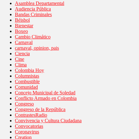
Asamblea Departamental
Audiencia Pública
Bandas Criminales
Béisbol
Bienestar
Boxeo
Cambio Climático
Carnaval
carnaval, opinion, pais
Ciencia
Cine
Clima
Colombia Hoy
Columnistas
Combustible
Comunidad
Concejo Municipal de Soledad
Conflicto Armado en Colombia
Congreso
Congreso de la República
ContrastesRadio
Convivencia y Cultura Ciudadana
Convocatorias
Coronavirus
Creation