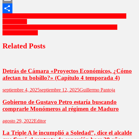
Email
Navegación
Tercera Jornada Del kia Open De Tenis con 4 Colombianos En
Compartir
competencia
de
«Habemus Reina»: Michelle Char, Reina Del Carnaval De
entradas
Barranquilla 2026
Related Posts
Detrás de Cámara «Proyectos Económicos, ¿Cómo
afectan tu bolsillo?» (Capítulo 4 temporada 4)
septiembre 4, 2025
septiembre 12, 2025
Guillermo Pantoja
Gobierno de Gustavo Petro estaría buscando
comprarle Monómeros al régimen de Maduro
agosto 29, 2022
Editor
La Triple A le incumplió a Soledad”, dice el alcalde