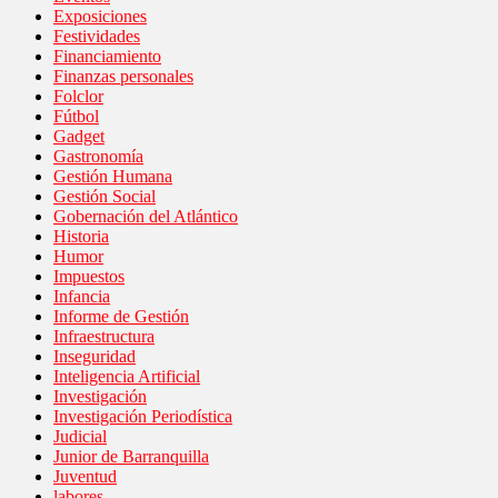
Exposiciones
Festividades
Financiamiento
Finanzas personales
Folclor
Fútbol
Gadget
Gastronomía
Gestión Humana
Gestión Social
Gobernación del Atlántico
Historia
Humor
Impuestos
Infancia
Informe de Gestión
Infraestructura
Inseguridad
Inteligencia Artificial
Investigación
Investigación Periodística
Judicial
Junior de Barranquilla
Juventud
labores