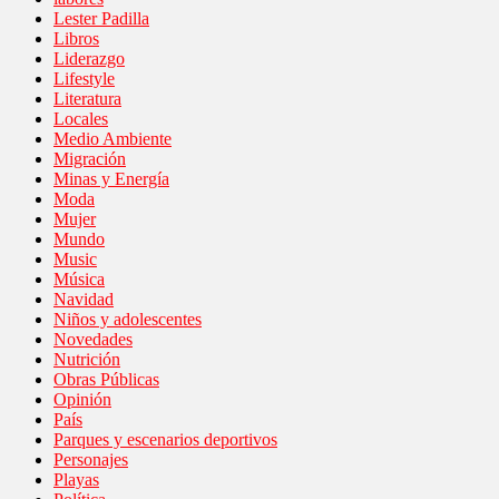
Lester Padilla
Libros
Liderazgo
Lifestyle
Literatura
Locales
Medio Ambiente
Migración
Minas y Energía
Moda
Mujer
Mundo
Music
Música
Navidad
Niños y adolescentes
Novedades
Nutrición
Obras Públicas
Opinión
País
Parques y escenarios deportivos
Personajes
Playas