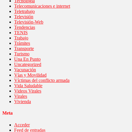
Tecnología
Telecomunicaciones e internet
Teletrabajo
Televisión
Televisión-Web
Tendencias
TENIS
Trabajo
Trámites
Transporte
Turismo
Una En Punto
Uncategorized
Vacunación
Vías y Movilidad
Víctimas del conflicto armada
Vida Saludable
Videos Virales
Virales
Vivienda
Meta
Acceder
Feed de entradas