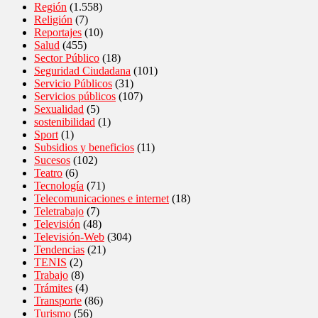
Región
(1.558)
Religión
(7)
Reportajes
(10)
Salud
(455)
Sector Público
(18)
Seguridad Ciudadana
(101)
Servicio Públicos
(31)
Servicios públicos
(107)
Sexualidad
(5)
sostenibilidad
(1)
Sport
(1)
Subsidios y beneficios
(11)
Sucesos
(102)
Teatro
(6)
Tecnología
(71)
Telecomunicaciones e internet
(18)
Teletrabajo
(7)
Televisión
(48)
Televisión-Web
(304)
Tendencias
(21)
TENIS
(2)
Trabajo
(8)
Trámites
(4)
Transporte
(86)
Turismo
(56)