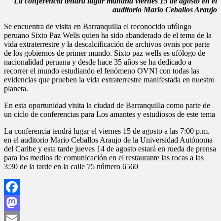
La conferencia tendrá lugar mañana viernes 15 de agosto en el
Sixto
auditorio Mario Ceballos Araujo
Paz
Wells,
Se encuentra de visita en Barranquilla el reconocido ufólogo
dicta
peruano Sixto Paz Wells quien ha sido abanderado de el tema de la
Charla
vida extraterrestre y la descalcificación de archivos ovnis por parte
En
de los gobiernos de primer mundo. Sixto paz wells es ufólogo de
Barranquilla
nacionalidad peruana y desde hace 35 años se ha dedicado a
recorrer el mundo estudiando el fenómeno OVNI con todas las
evidencias que prueben la vida extraterrestre manifestada en nuestro
planeta.
En esta oportunidad visita la ciudad de Barranquilla como parte de
un ciclo de conferencias para Los amantes y estudiosos de este tema
La conferencia tendrá lugar el viernes 15 de agosto a las 7:00 p.m.
en el auditorio Mario Ceballos Araujo de la Universidad Autónoma
del Caribe y esta tarde jueves 14 de agosto estará en rueda de prensa
para los medios de comunicación en el restaurante las rocas a las
3:30 de la tarde en la calle 75 número 6560
Facebook
Mastodon