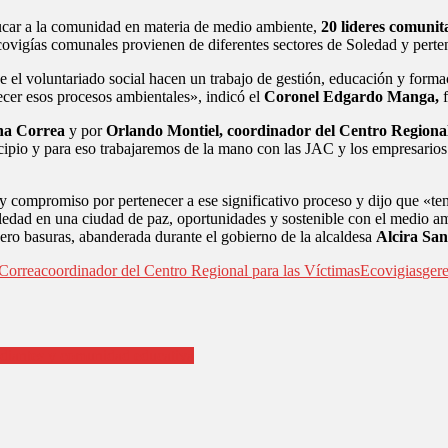
educar a la comunidad en materia de medio ambiente,
20 lideres comunit
covigías comunales provienen de diferentes sectores de Soledad y pert
de el voluntariado social hacen un trabajo de gestión, educación y form
ecer esos procesos ambientales», indicó el
Coronel Edgardo Manga,
f
na Correa
y por
Orlando Montiel, coordinador del Centro Regional
ipio y para eso trabajaremos de la mano con las JAC y los empresarios 
a y compromiso por pertenecer a ese significativo proceso y dijo que «
oledad en una ciudad de paz, oportunidades y sostenible con el medio am
cero basuras, abanderada durante el gobierno de la alcaldesa
Alcira Sa
 Correa
coordinador del Centro Regional para las Víctimas
Ecovigias
ger
tudiantes y comunidad educativa