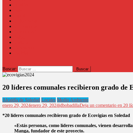
Región
País
Opinión
Columnistas
Coronavirus
Comunidad
Salud
Cultura
Educación
Judicial
botón de modo del sitio
Buscar:
20 líderes comunales recibieron grado de 
Alcaldía de Soledad
Locales
Medio Ambiente
enero 29, 2024
enero 29, 2024
jdbobadilla
Deja un comentario
en 20 lí
*20 líderes comunales recibieron grado de Ecovigías en Soledad
«Estás personas, como líderes comunales, vienen desarroll
Manga, fundador de este proyecto.