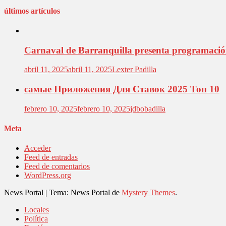
últimos artículos
Carnaval de Barranquilla presenta programación 
abril 11, 2025
abril 11, 2025
Lexter Padilla
самые Приложения Для Ставок 2025 Топ 10
febrero 10, 2025
febrero 10, 2025
jdbobadilla
Meta
Acceder
Feed de entradas
Feed de comentarios
WordPress.org
News Portal
|
Tema: News Portal de
Mystery Themes
.
Locales
Política