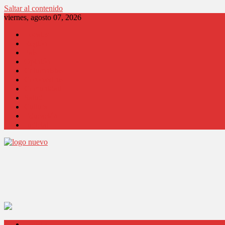
Saltar al contenido
viernes, agosto 07, 2026
Locales
Región
País
Opinión
Columnistas
Coronavirus
Comunidad
Salud
Cultura
Educación
Judicial
Locales