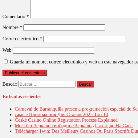
Comentario
*
Nombre
*
Correo electrónico
*
Web
Guarda mi nombre, correo electrónico y web en este navegador p
Buscar:
Entradas recientes
Carnaval de Barranquilla presenta programación especial de Se
самые Приложения Для Ставок 2025 Топ 10
České Casino Online Registration Process Explained
Мостбет Зеркало свободное Зеркало Для подле На Сайт
Télécharger 1win: Des Meilleurs Casinos Ou Paris Sportifs Du