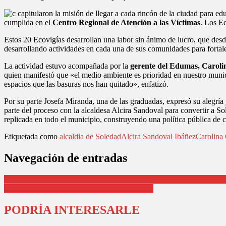
on la misión de llegar a cada rincón de la ciudad para 
cumplida en el
Centro Regional de Atención a las Víctimas
. Los E
Estos 20 Ecovigías desarrollan una labor sin ánimo de lucro, que des
desarrollando actividades en cada una de sus comunidades para fortal
La actividad estuvo acompañada por la
gerente del Edumas, Caroli
quien manifestó que «el medio ambiente es prioridad en nuestro munic
espacios que las basuras nos han quitado», enfatizó.
Por su parte Josefa Miranda, una de las graduadas, expresó su alegrí
parte del proceso con la alcaldesa Alcira Sandoval para convertir a S
replicada en todo el municipio, construyendo una política pública de 
Etiquetada como
alcaldia de Soledad
Alcira Sandoval Ibáñez
Carolina
Navegación de entradas
Alcaldesa de Soledad oficializa inicio de clases y da bienvenida a es
Fin de semana de tradición se vivió en Soledad
PODRÍA INTERESARLE