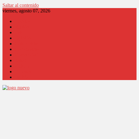
Saltar al contenido
viernes, agosto 07, 2026
Locales
Región
País
Opinión
Columnistas
Coronavirus
Comunidad
Salud
Cultura
Educación
Judicial