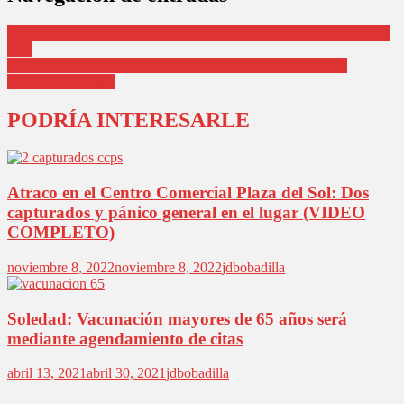
En medio de una riña, en Barranquillita un hombre resultó muerto a
tiros
Histórico: Barranquilla supera los $2,2 billones destinados a
programas sociales
PODRÍA INTERESARLE
Atraco en el Centro Comercial Plaza del Sol: Dos
capturados y pánico general en el lugar (VIDEO
COMPLETO)
noviembre 8, 2022
noviembre 8, 2022
jdbobadilla
Soledad: Vacunación mayores de 65 años será
mediante agendamiento de citas
abril 13, 2021
abril 30, 2021
jdbobadilla