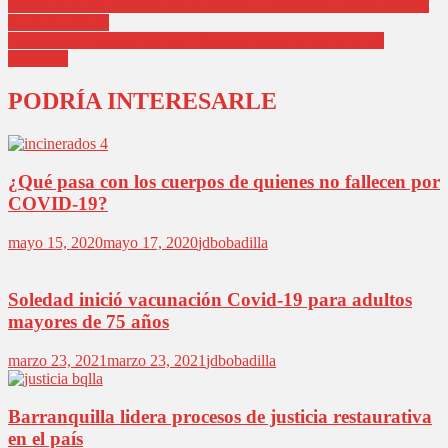
Balacera en parqueadero del ‘Cortissoz’: dispararon contra hombre
y este reaccionó
Vendaval en Manatí, sur del Atlántico, destechó cerca de 60
viviendas
PODRÍA INTERESARLE
¿Qué pasa con los cuerpos de quienes no fallecen por
COVID-19?
mayo 15, 2020
mayo 17, 2020
jdbobadilla
Soledad inició vacunación Covid-19 para adultos
mayores de 75 años
marzo 23, 2021
marzo 23, 2021
jdbobadilla
Barranquilla lidera procesos de justicia restaurativa
en el país