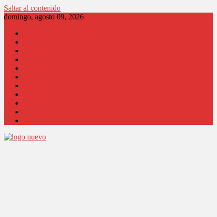
Saltar al contenido
domingo, agosto 09, 2026
Locales
Región
País
Opinión
Columnistas
Coronavirus
Comunidad
Salud
Cultura
Educación
Judicial