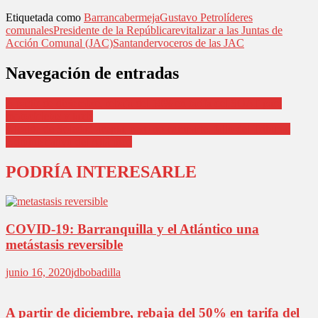
Etiquetada como
Barrancabermeja
Gustavo Petro
líderes
comunales
Presidente de la República
revitalizar a las Juntas de
Acción Comunal (JAC)
Santander
voceros de las JAC
Navegación de entradas
A partir de diciembre, rebaja del 50% en tarifa del SOAT para
motocicletas y taxis
Alcalde de Soledad acepta, pero no comparte, fallo del Tribunal
Administrativo del Atlántico
PODRÍA INTERESARLE
COVID-19: Barranquilla y el Atlántico una
metástasis reversible
junio 16, 2020
jdbobadilla
A partir de diciembre, rebaja del 50% en tarifa del