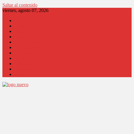
Saltar al contenido
viernes, agosto 07, 2026
Locales
Región
País
Opinión
Columnistas
Coronavirus
Comunidad
Salud
Cultura
Educación
Judicial