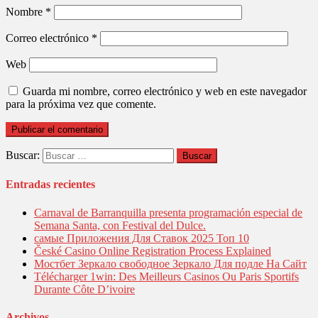
Nombre
*
Correo electrónico
*
Web
Guarda mi nombre, correo electrónico y web en este navegador
para la próxima vez que comente.
Buscar:
Entradas recientes
Carnaval de Barranquilla presenta programación especial de
Semana Santa, con Festival del Dulce.
самые Приложения Для Ставок 2025 Топ 10
České Casino Online Registration Process Explained
Мостбет Зеркало свободное Зеркало Для подле На Сайт
Télécharger 1win: Des Meilleurs Casinos Ou Paris Sportifs
Durante Côte D’ivoire
Archivos