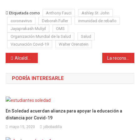
Etiquetada como
Anthony Fauci
Ashley St. John
coronavirus
Deborah Fuller
inmunidad de rebaño
Jayaprakash Muliyil
OMS
Organización Mundial de la Salud
Salud
Vacunación Covid-19
Walter Orenstein
Navegación
Alcaldía de Soledad prepara lanzamiento del Sisbén IV
La reconstrucción en manos de un líder
de
PODRÍA INTERESARLE
entradas
En Soledad acuerdan alianza para apoyar la educación a
distancia por Covid-19
mayo 15, 2020
jdbobadilla