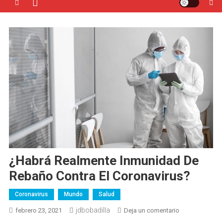
¿Habrá Realmente Inmunidad De
Rebaño Contra El Coronavirus?
Coronavirus
Mundo
Salud
jdbobadilla
en
febrero 23, 2021
Deja un comentario
¿Habrá